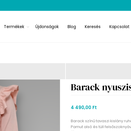
Termékek
Újdonságok
Blog
Keresés
Kapcsolat
Barack nyuszis
4 490,00 Ft
Barack színű tavaszi kislány ruh
Pamut alsó és tüll felsőszoknyá