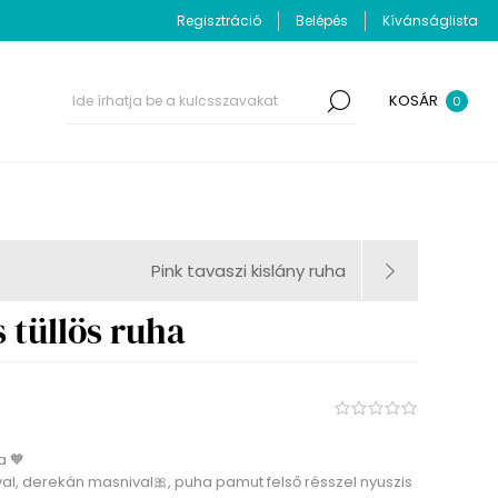
Regisztráció
Belépés
Kívánságlista
KOSÁR
0
Pink tavaszi kislány ruha
 tüllös ruha
a 🧡
val, derekán masnival🎀, puha pamut felső résszel nyuszis