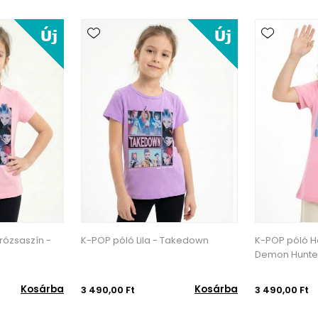
Takedown
K-POP póló Halványrózsaszín -
K-POP póló Li
Demon Hunters
Kosárba
Kosárba
3 490,00 Ft
3 490,00 Ft