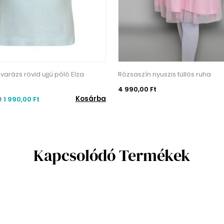
varázs rövid ujjú póló Elza
Rózsaszín nyuszis tüllös ruha
4 990,00 Ft
Kosárba
t
1 990,00 Ft
Kapcsolódó Termékek