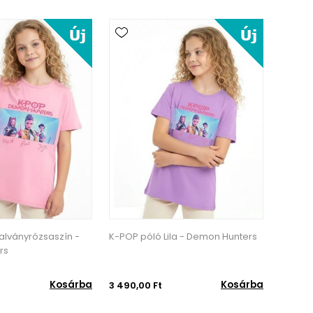
la - Demon Hunters
K-POP póló Fehér - Demon
K-POP 
Hunters
Kosárba
Kosárba
3 490,00 Ft
3 490,