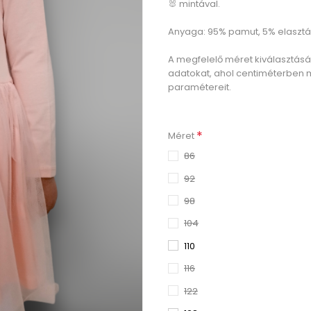
🐰 mintával.
Anyaga: 95% pamut, 5% elaszt
A megfelelő méret kiválasztás
adatokat, ahol centiméterben 
paramétereit.
*
Méret
86
92
98
104
110
116
122