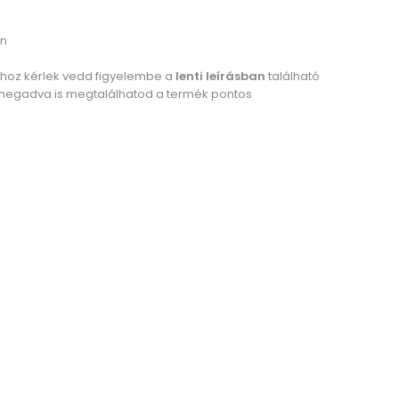
án
ához kérlek vedd figyelembe a
lenti leírásban
található
megadva is megtalálhatod a termék pontos