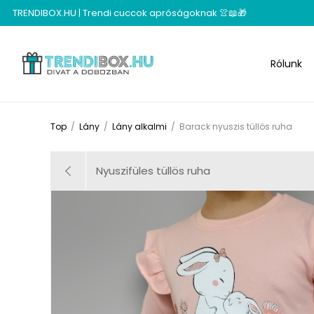
TRENDIBOX.HU | Trendi cuccok apróságoknak 👚📖🎁
Rólunk
Top
/
Lány
/
Lány alkalmi
/
Barack nyuszis tüllös ruha
Nyuszifüles tüllös ruha