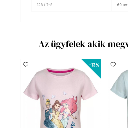
128 / 7-8
69 c
Az ügyfelek akik meg
-13%