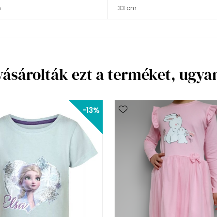
m
33 cm
vásárolták ezt a terméket, ugy
-13%