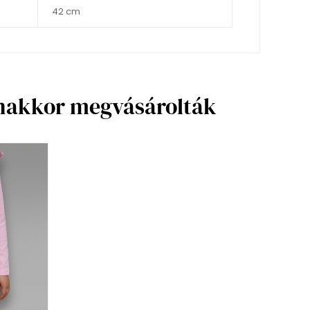
42 cm
anakkor megvásárolták