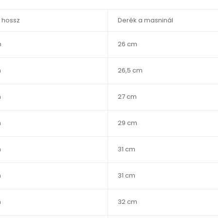
s hossz
Derék a masninál
m
26 cm
m
26,5 cm
m
27 cm
m
29 cm
m
31 cm
m
31 cm
m
32 cm