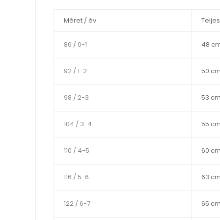
Méret / év
Telje
86 / 0-1
48 c
92 / 1-2
50 c
98 / 2-3
53 c
104 / 3-4
55 c
110 / 4-5
60 c
116 / 5-6
63 c
122 / 6-7
65 c