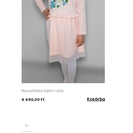
Nyuszifüles tüllös ruha
Kosárba
4 490,00 Ft