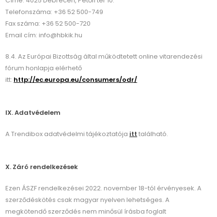
Címe: 4025 Debrecen, Petőfi tér 10.
Telefonszáma: +36 52 500-749
Fax száma: +36 52 500-720
Email cím: info@hbkik.hu
8.4. Az Európai Bizottság által működtetett online vitarendezési
fórum honlapja elérhető
itt:
http://ec.europa.eu/consumers/odr/
IX. Adatvédelem
A Trendibox adatvédelmi tájékoztatója
itt
található.
X. Záró rendelkezések
Ezen ÁSZF rendelkezései 2022. november 18-tól érvényesek. A
szerződéskötés csak magyar nyelven lehetséges. A
megkötendő szerződés nem minősül írásba foglalt