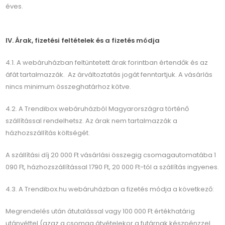
éves.
IV. Árak, fizetési feltételek és a fizetés módja
4.1. A webáruházban feltüntetett árak forintban értendők és az
áfát tartalmazzák. Az árváltoztatás jogát fenntartjuk. A vásárlás
nincs minimum összeghatárhoz kötve.
4.2. A Trendibox webáruházból Magyarországra történő
szállítással rendelhetsz. Az árak nem tartalmazzák a
házhozszállítás költségét.
A szállítási díj 20 000 Ft vásárlási összegig csomagautomatába 1
090 Ft, házhozszállítással 1790 Ft, 20 000 Ft-tól a szállítás ingyenes.
4.3. A Trendibox.hu webáruházban a fizetés módja a következő:
Megrendelés után átutalással vagy 100 000 Ft értékhatárig
utánvéttel (azaz a csomag átvételekor a futárnak készpénzzel