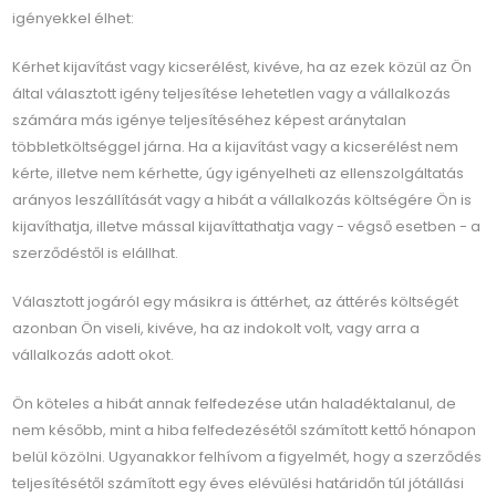
igényekkel élhet:
Kérhet kijavítást vagy kicserélést, kivéve, ha az ezek közül az Ön
által választott igény teljesítése lehetetlen vagy a vállalkozás
számára más igénye teljesítéséhez képest aránytalan
többletköltséggel járna. Ha a kijavítást vagy a kicserélést nem
kérte, illetve nem kérhette, úgy igényelheti az ellenszolgáltatás
arányos leszállítását vagy a hibát a vállalkozás költségére Ön is
kijavíthatja, illetve mással kijavíttathatja vagy - végső esetben - a
szerződéstől is elállhat.
Választott jogáról egy másikra is áttérhet, az áttérés költségét
azonban Ön viseli, kivéve, ha az indokolt volt, vagy arra a
vállalkozás adott okot.
Ön köteles a hibát annak felfedezése után haladéktalanul, de
nem később, mint a hiba felfedezésétől számított kettő hónapon
belül közölni. Ugyanakkor felhívom a figyelmét, hogy a szerződés
teljesítésétől számított egy éves elévülési határidőn túl jótállási