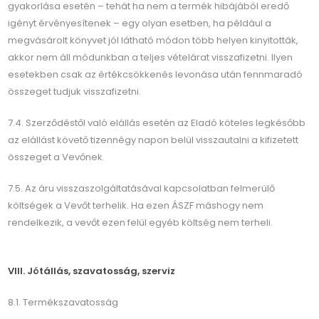
gyakorlása esetén – tehát ha nem a termék hibájából eredő
igényt érvényesítenek – egy olyan esetben, ha például a
megvásárolt könyvet jól látható módon több helyen kinyitották,
akkor nem áll módunkban a teljes vételárat visszafizetni. Ilyen
esetekben csak az értékcsökkenés levonása után fennmaradó
összeget tudjuk visszafizetni.
7.4. Szerződéstől való elállás esetén az Eladó köteles legkésőbb
az elállást követő tizennégy napon belül visszautalni a kifizetett
összeget a Vevőnek.
7.5. Az áru visszaszolgáltatásával kapcsolatban felmerülő
költségek a Vevőt terhelik. Ha ezen ÁSZF máshogy nem
rendelkezik, a vevőt ezen felül egyéb költség nem terheli.
VIII. Jótállás, szavatosság, szerviz
8.1. Termékszavatosság