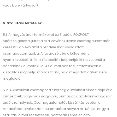
vagy bankkártyával).
V. Szállítási feltételek
5.1. A megvásárolt termékeket az Eladó a FOXPOST
futárszolgálattal juttatja el a Vevőhöz illetve csomagautomatán
keresztül a Vevő által a rendeléskor kiválasztott
csomagautomatába. A fuvarozó cég a küldemény
nyomkövetéséről és a kézbesítés időpontjáról közvetlenül a
Vásárlónak e-mailt küld. Az e-mailben feltüntetett linken a
kiszállítás időpontja módosítható, ha a megadott dátum nem
megfelelő.
5.2. A kiszállított csomagot a futárcég a szállítási címen adja át a
címzettnek, vagy más nagykorú, önmagát igazolvánnyal igazolni
tudó személynek. Csomagautomatás kiszállítás esetén a
rendeléskor kiválasztott automatába helyezi el. Kérjük, hogy a
szállítási címet részletesen, pontosan (emelet, ajtó