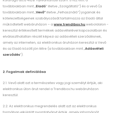
Kőfaragó utca 46/B. nyilvántartási szám: 57627601; a
továbbiakban mint „
Eladó
” illetve „Szolgáltató”) és a vevő (a
továbbiakban mint „
Vevő”
illetve „Felhasználó”) jogainak és
kötelezettségeinek szabályozását tartalmazza az Eladó által
működtetett webáruházon – a
www.trendibox.hu
weboldalon -
keresztül értékesített termékek adásvételével kapcsolatban és
elválaszthatatlan részét képezi az adásvételi szerződésnek,
amely az interneten, az elektronikus áruházon keresztül a Vevő
és az Eladó között jön létre (a továbbiakban mint „
Adásvételi
szerződés
”).
2. Fogalmak definiálása
2.1. Vevő alatt azt a természetes vagy jogi személyt értjük, aki
elektronikus úton árut rendel a Trendibox.hu webáruházon
keresztül.
2.2. Az elektronikus megrendelés alatt azt az elektronikus
formában elküldött nyomtatványt értjük, amely információt