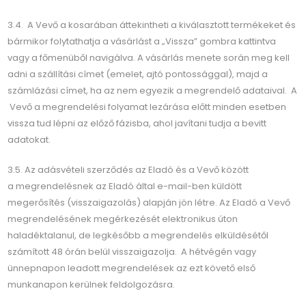
3.4. A Vevő a kosarában áttekintheti a kiválasztott termékeket és
bármikor folytathatja a vásárlást a „Vissza” gombra kattintva
vagy a főmenüből navigálva. A vásárlás menete során meg kell
adni a szállítási címet (emelet, ajtó pontossággal), majd a
számlázási címet, ha az nem egyezik a megrendelő adataival. A
Vevő a megrendelési folyamat lezárása előtt minden esetben
vissza tud lépni az előző fázisba, ahol javítani tudja a bevitt
adatokat.
3.5. Az adásvételi szerződés az Eladó és a Vevő között
a megrendelésnek az Eladó által e-mail-ben küldött
megerősítés (visszaigazolás) alapján jön létre. Az Eladó a Vevő
megrendelésének megérkezését elektronikus úton
haladéktalanul, de legkésőbb a megrendelés elküldésétől
számított 48 órán belül visszaigazolja. A hétvégén vagy
ünnepnapon leadott megrendelések az ezt követő első
munkanapon kerülnek feldolgozásra.