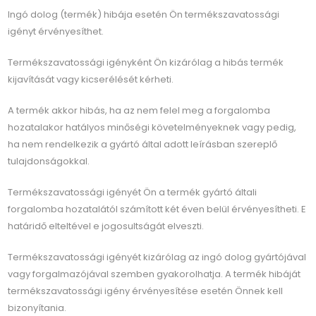
Ingó dolog (termék) hibája esetén Ön termékszavatossági
igényt érvényesíthet.
Termékszavatossági igényként Ön kizárólag a hibás termék
kijavítását vagy kicserélését kérheti.
A termék akkor hibás, ha az nem felel meg a forgalomba
hozatalakor hatályos minőségi követelményeknek vagy pedig,
ha nem rendelkezik a gyártó által adott leírásban szereplő
tulajdonságokkal.
Termékszavatossági igényét Ön a termék gyártó általi
forgalomba hozatalától számított két éven belül érvényesítheti. E
határidő elteltével e jogosultságát elveszti.
Termékszavatossági igényét kizárólag az ingó dolog gyártójával
vagy forgalmazójával szemben gyakorolhatja. A termék hibáját
termékszavatossági igény érvényesítése esetén Önnek kell
bizonyítania.