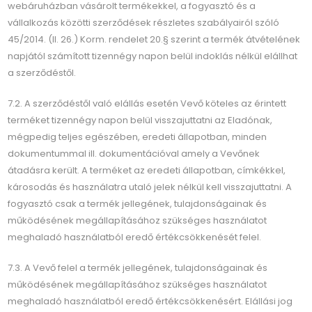
webáruházban vásárolt termékekkel, a fogyasztó és a
vállalkozás közötti szerződések részletes szabályairól szóló
45/2014. (II. 26.) Korm. rendelet 20.§ szerint a termék átvételének
napjától számított tizennégy napon belül indoklás nélkül elállhat
a szerződéstől.
7.2. A szerződéstől való elállás esetén Vevő köteles az érintett
terméket tizennégy napon belül visszajuttatni az Eladónak,
mégpedig teljes egészében, eredeti állapotban, minden
dokumentummal ill. dokumentációval amely a Vevőnek
átadásra került. A terméket az eredeti állapotban, címkékkel,
károsodás és használatra utaló jelek nélkül kell visszajuttatni. A
fogyasztó csak a termék jellegének, tulajdonságainak és
működésének megállapításához szükséges használatot
meghaladó használatból eredő értékcsökkenését felel.
7.3. A Vevő felel a termék jellegének, tulajdonságainak és
működésének megállapításához szükséges használatot
meghaladó használatból eredő értékcsökkenésért. Elállási jog