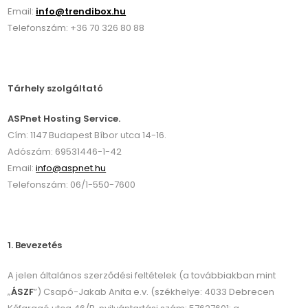
Email:
info@trendibox.hu
Telefonszám: +36 70 326 80 88
Tárhely szolgáltató
ASPnet Hosting Service.
Cím: 1147 Budapest Bíbor utca 14-16.
Adószám: 69531446-1-42
Email:
info@aspnet.hu
Telefonszám: 06/1-550-7600
1. Bevezetés
A jelen általános szerződési feltételek (a továbbiakban mint
„
ÁSZF
”) Csapó-Jakab Anita e.v. (székhelye: 4033 Debrecen