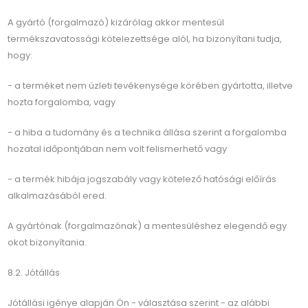
A gyártó (forgalmazó) kizárólag akkor mentesül
termékszavatossági kötelezettsége alól, ha bizonyítani tudja,
hogy:
- a terméket nem üzleti tevékenysége körében gyártotta, illetve
hozta forgalomba, vagy
- a hiba a tudomány és a technika állása szerint a forgalomba
hozatal időpontjában nem volt felismerhető vagy
- a termék hibája jogszabály vagy kötelező hatósági előírás
alkalmazásából ered.
A gyártónak (forgalmazónak) a mentesüléshez elegendő egy
okot bizonyítania.
8.2. Jótállás
Jótállási igénye alapján Ön - választása szerint - az alábbi