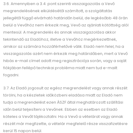
3.6. Amennyiben a 3.4. pont szerinti visszaigazolás a Vevő
megrendelésének elküldésétől számított, a szolgáltatás
jellegétől függő elvárható határidőn belül, de legkésőbb 48 órán
belül a Vevőhöz nem érkezik meg, Vevő az ajánlati kötöttség alól
mentesül. A megrendelés és annak visszaigazolása akkor
tekintendő az Eladóhoz, illetve a Vevőhöz megérkezettnek,
amikor az számára hozzáférhetővé válik. Eladó nem felel, ha a
visszaigazolás azért nem érkezik meg határidőben, mert a Vevő
hibás e-mail címet adott meg regisztrációja során, vagy a saját
fiókjában fellépő technikai probléma miatt nem tud e-mailt
fogadni.
3.7. Az Eladó jogosult az egész megrendelést vagy annak részét
törölni, ha a készletek időközbeni eladása miatt az Eladó nem
tudja a megrendelést ezen ÁSZF által meghatározott szállítási
időn belül teljesíteni a Vevőnek. Ebben az esetben az Eladó
köteles a Vevőt tájékoztatni. Ha a Vevő a vételárat vagy annak
részét már megfizette, a vételár megfelelő része visszafizetésre
kerül 15 napon belül.