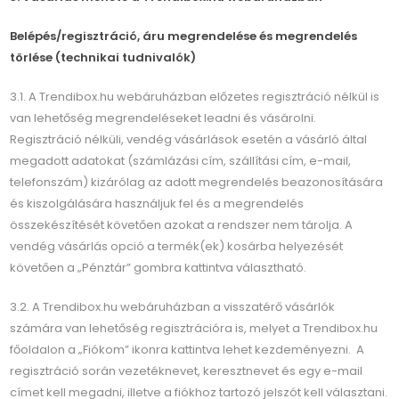
Belépés/regisztráció, áru megrendelése és megrendelés
törlése (technikai tudnivalók)
3.1. A Trendibox.hu webáruházban előzetes regisztráció nélkül is
van lehetőség megrendeléseket leadni és vásárolni.
Regisztráció nélküli, vendég vásárlások esetén a vásárló által
megadott adatokat (számlázási cím, szállítási cím, e-mail,
telefonszám) kizárólag az adott megrendelés beazonosítására
és kiszolgálására használjuk fel és a megrendelés
összekészítését követően azokat a rendszer nem tárolja. A
vendég vásárlás opció a termék(ek) kosárba helyezését
követően a „Pénztár” gombra kattintva választható.
3.2. A Trendibox.hu webáruházban a visszatérő vásárlók
számára van lehetőség regisztrációra is, melyet a Trendibox.hu
főoldalon a „Fiókom” ikonra kattintva lehet kezdeményezni. A
regisztráció során vezetéknevet, keresztnevet és egy e-mail
címet kell megadni, illetve a fiókhoz tartozó jelszót kell választani.