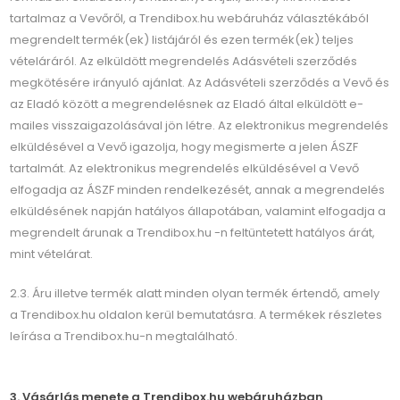
tartalmaz a Vevőről, a Trendibox.hu webáruház választékából
megrendelt termék(ek) listájáról és ezen termék(ek) teljes
vételáráról. Az elküldött megrendelés Adásvételi szerződés
megkötésére irányuló ajánlat. Az Adásvételi szerződés a Vevő és
az Eladó között a megrendelésnek az Eladó által elküldött e-
mailes visszaigazolásával jön létre. Az elektronikus megrendelés
elküldésével a Vevő igazolja, hogy megismerte a jelen ÁSZF
tartalmát. Az elektronikus megrendelés elküldésével a Vevő
elfogadja az ÁSZF minden rendelkezését, annak a megrendelés
elküldésének napján hatályos állapotában, valamint elfogadja a
megrendelt árunak a Trendibox.hu -n feltüntetett hatályos árát,
mint vételárat.
2.3. Áru illetve termék alatt minden olyan termék értendő, amely
a Trendibox.hu oldalon kerül bemutatásra. A termékek részletes
leírása a Trendibox.hu-n megtalálható.
3. Vásárlás menete a
Trendibox.hu
webáruházban