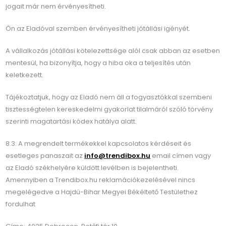
jogait már nem érvényesítheti.
Ön az Eladóval szemben érvényesítheti jótállási igényét.
A vállalkozás jótállási kötelezettsége alól csak abban az esetben
mentesül, ha bizonyítja, hogy a hiba oka a teljesítés után
keletkezett.
Tájékoztatjuk, hogy az Eladó nem áll a fogyasztókkal szembeni
tisztességtelen kereskedelmi gyakorlat tilalmáról szóló törvény
szerinti magatartási kódex hatálya alatt.
8.3. A megrendelt termékekkel kapcsolatos kérdéseit és
esetleges panaszait az
info@trendibox.hu
email címen vagy
az Eladó székhelyére küldött levélben is bejelentheti.
Amennyiben a Trendibox.hu reklamációkezelésével nincs
megelégedve a Hajdú-Bihar Megyei Békéltető Testülethez
fordulhat