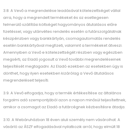
3.8. A Vevő a megrendelése leadásával kötelezettséget vállal
arra, hogy a megrendelt termékeket és az esetlegesen
felmerülő szállítási költséget hagyományos átutalásos előre
fizetéssel, vagy utánvétes rendelés esetén a futárszolgálatnak
készpénzben vagy bankkártyán, csomagautomatás rendelés
esetén bankkártyával megfizeti, valamint a termékeket átveszi.
Amennyiben a Vevő e kötelezettségét részben vagy egészben
megsérti, az Eladó jogosult a Vevő további megrendeléseinek
teljesítését megtagadni. Az Eladó ezekben az esetekben úgy is
dönthet, hogy ilyen esetekben kizárólag a Vevő átutalásos
megrendeléseit teljesíti.
3.9. A Vevő elfogadja, hogy a termék értékesítése az általános
forgalmi adó szempontjából azon a napon minősül teljesítettnek,
amikor a csomagot az Eladó a futárcégnek kézbesítésre átadja.
3.10. A Webáruházban 18 éven aluli személy nem vásárolhat. A
vásárló az ÁSZF elfogadásával nyilatkozik arról, hogy elmúlt 18