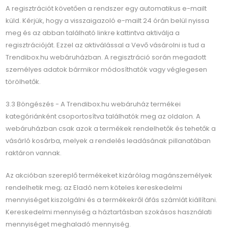
A regisztrációt követően a rendszer egy automatikus e-mailt
küld. Kérjük, hogy a visszaigazoló e-mailt 24 órán belül nyissa
meg és az abban található linkre kattintva aktiválja a
regisztrációját. Ezzel az aktiválással a Vevő vásárolni is tud a
Trendibox.hu webáruházban. A regisztráció során megadott
személyes adatok bármikor módosíthatók vagy véglegesen
törölhetők.
3.3 Böngészés - A Trendibox.hu webáruház termékei
kategóriánként csoportosítva találhatók meg az oldalon. A
webáruházban csak azok a termékek rendelhetők és tehetők a
vásárló kosárba, melyek a rendelés leadásának pillanatában
raktáron vannak.
Az akcióban szereplő termékeket kizárólag magánszemélyek
rendelhetik meg; az Eladó nem köteles kereskedelmi
mennyiséget kiszolgálni és a termékekről áfás számlát kiállítani.
Kereskedelmi mennyiség a háztartásban szokásos használati
mennyiséget meghaladó mennyiség.