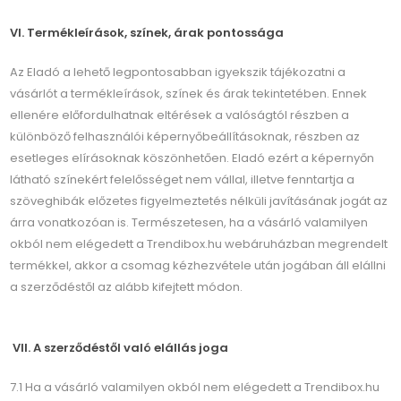
VI. Termékleírások, színek, árak pontossága
Az Eladó a lehető legpontosabban igyekszik tájékozatni a
vásárlót a termékleírások, színek és árak tekintetében. Ennek
ellenére előfordulhatnak eltérések a valóságtól részben a
különböző felhasználói képernyőbeállításoknak, részben az
esetleges elírásoknak köszönhetően. Eladó ezért a képernyőn
látható színekért felelősséget nem vállal, illetve fenntartja a
szöveghibák előzetes figyelmeztetés nélküli javításának jogát az
árra vonatkozóan is. Természetesen, ha a vásárló valamilyen
okból nem elégedett a Trendibox.hu webáruházban megrendelt
termékkel, akkor a csomag kézhezvétele után jogában áll elállni
a szerződéstől az alább kifejtett módon.
VII. A szerződéstől való elállás joga
7.1 Ha a vásárló valamilyen okból nem elégedett a Trendibox.hu