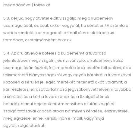
megadásával) töltse ki!
5.3. Kérjük, hogy átvétel előtt vizsgálja meg a küldemény
csomagolását, és csak akkor vegye át, ha sértetlen! A számla a
webes rendeléskor megadott e-mail címre elektronikus
formában, csatolmányként érkezik.
5.4. Az áru átvevője köteles a küldeményt a fuvarozó
jelenlétében megvizsgálni, és nyilvánvaló, a küldemény külső
csomagolásán észlelt, felismerhető károk esetén felbontani, és a
felismerhető hiányosságokról vagy egyéb károkról a fuvarozóval
közösen a sérülés jellegét, mértékét, feltehető okát, valamint, a
kár részletes leírását tartalmazó jegyzőkönyvet felvenni, továbbá
a sérülést és a kárt a fuvarozónak és a Szolgáltatónak
haladéktalanul bejelenteni. Amennyiben a futárszolgálat
szolgáltatásával kapcsolatban bármilyen kérdése, észrevétele,
megjegyzése lenne, kérjük, írjon e-mailt, vagy hívja
ügyfélszolgálatunkat.