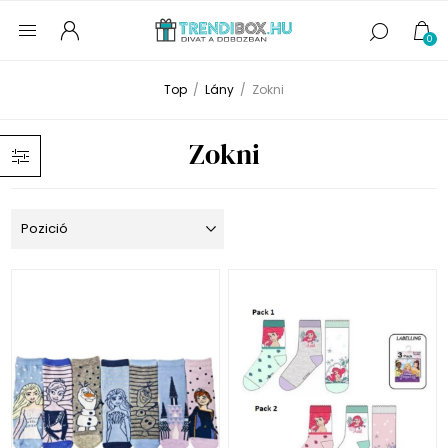
0
Top
/
Lány
/
Zokni
Zokni