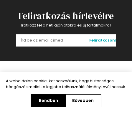
Feliratkozás hírlevélre
Iratkozz fel a heti ajánlatokra és új tartalmakra!
Feliratkozom
Információ
A weboldalon cookie-kat használunk, hogy biztonságos
böngészés mellett a legjobb felhasználói élményt nyújthassuk.
Ügyfélszolgálat
Rendben
Bővebben
Speciális ajánlatok
Fiókom