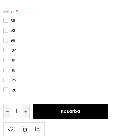
*
Méret
86
92
98
104
110
116
122
128
Kosárba