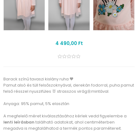
4 490,00 Ft
Barack színű tavaszi kislány ruha 🧡
Pamut alsó és tüll felsőszoknyával, derekán fodorral, puha pamut
felső résszel nyuszifüles 🐰 strasszos virág🌼mintával.
Anyaga: 95% pamut, 5% elasztán
A megfelelő méret kiválasztásához kérlek vedd figyelembe a
lenti leírásban
található adatokat, ahol centiméterben
megadva is megtalálhatod a termék pontos paramétereit.