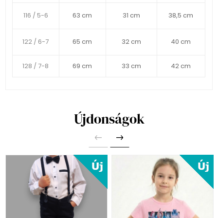
116 / 5-6
63 cm
31 cm
38,5 cm
122 / 6-7
65 cm
32 cm
40 cm
128 / 7-8
69 cm
33 cm
42 cm
Újdonságok