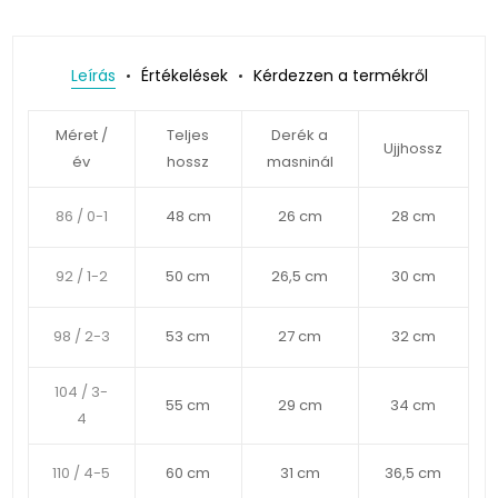
Leírás
Értékelések
Kérdezzen a termékről
Méret /
Teljes
Derék a
Ujjhossz
év
hossz
masninál
86 / 0-1
48 cm
26 cm
28 cm
92 / 1-2
50 cm
26,5 cm
30 cm
98 / 2-3
53 cm
27 cm
32 cm
104 / 3-
55 cm
29 cm
34 cm
4
110 / 4-5
60 cm
31 cm
36,5 cm