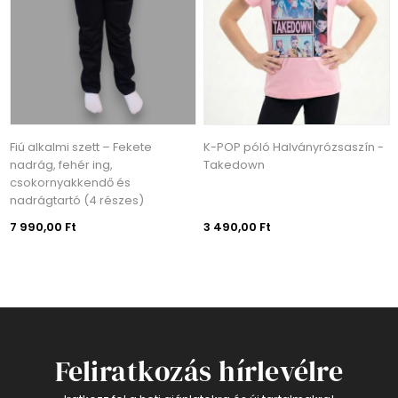
Fiú alkalmi szett – Fekete
K-POP póló Halványrózsaszín -
nadrág, fehér ing,
Takedown
csokornyakkendő és
nadrágtartó (4 részes)
7 990,00 Ft
3 490,00 Ft
Feliratkozás hírlevélre