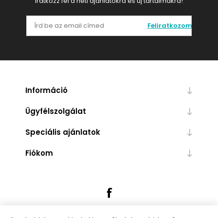
Iratkozz fel a heti ajánlatokra és új tartalmakra!
Feliratkozom
Információ
Ügyfélszolgálat
Speciális ajánlatok
Fiókom