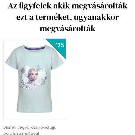
Az ügyfelek akik megvásárolták
ezt a terméket, ugyanakkor
megvásárolták
-13%
Disney Jégvarázs rövid ujjú
póló Elza mintával