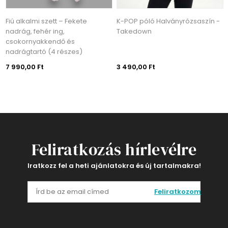
Fiú alkalmi szett – Fekete
K-POP póló Halványrózsaszín -
nadrág, fehér ing,
Takedown
csokornyakkendő és
nadrágtartó (4 részes)
7 990,00 Ft
3 490,00 Ft
Feliratkozás hírlevélre
Iratkozz fel a heti ajánlatokra és új tartalmakra!
Feliratkozom