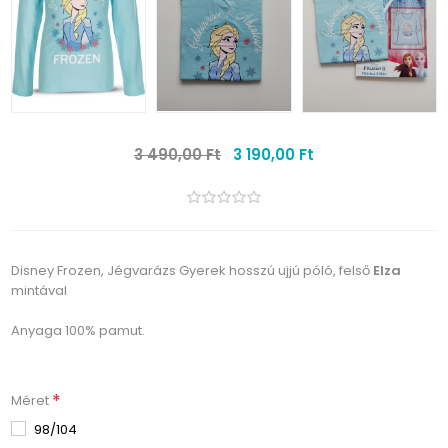
3 490,00 Ft
3 190,00 Ft
Disney Frozen, Jégvarázs Gyerek hosszú ujjú póló, felső
Elza
mintával
Anyaga 100% pamut.
*
Méret
98/104