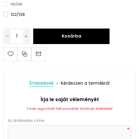
110/116
122/128
Kosárba
Értékelések
Kérdezzen a termékről
Írja le saját véleményét
Csak regisztrált felhasználók írhatnak értékelést
Az értékelés címe:
*