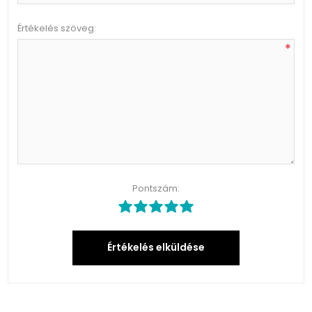
Értékelés szöveg:
*
Pontszám:
Értékelés elküldése