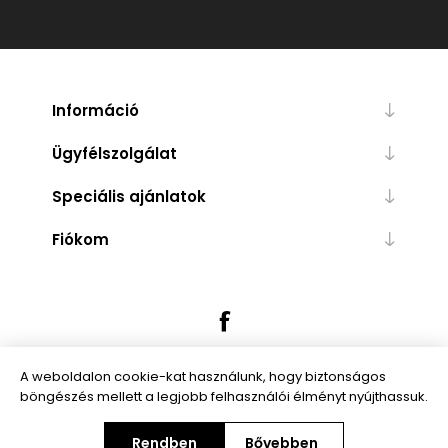
Információ
Ügyfélszolgálat
Speciális ajánlatok
Fiókom
A weboldalon cookie-kat használunk, hogy biztonságos
böngészés mellett a legjobb felhasználói élményt nyújthassuk.
Powered by
nopCommerce
Rendben
Bővebben
Copyright © 2026 Trendibox.hu. Minden jog fenntartva.