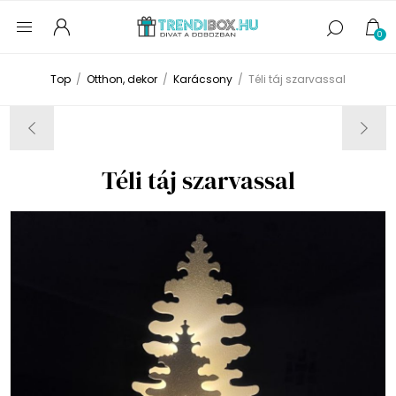
0
Top
/
Otthon, dekor
/
Karácsony
/
Téli táj szarvassal
Téli táj szarvassal