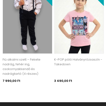
Fiú alkalmi szett – Fekete
K-POP póló Halványrózsaszín -
nadrág, fehér ing,
Takedown
csokornyakkendő és
nadrágtartó (4 részes)
7 990,00 Ft
3 490,00 Ft