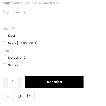
Nagy: (szél,mag,mély): 23x36x10 cm
Anyaga: nyírfa
*
Méret
Kicsi
Nagy [+3 000,00 Ft]
*
Szín
Meleg fehér
Színes
Kosárba