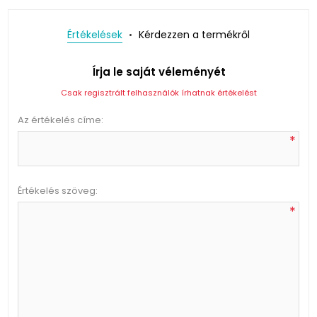
Értékelések
Kérdezzen a termékről
Írja le saját véleményét
Csak regisztrált felhasználók írhatnak értékelést
Az értékelés címe:
*
Értékelés szöveg:
*