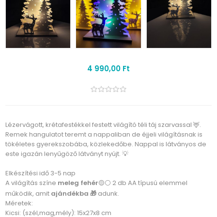
4 990,00 Ft
Lézervágott, krétafestékkel festett világító téli táj szarvassal 🦌.
Remek hangulatot teremt a nappaliban de éjjeli világításnak is
tökéletes gyerekszobába, közlekedőbe. Nappal is látványos de
este igazán lenyűgöző látványt nyújt. 💡
Elkészítési idő 3-5 nap
A világítás színe
meleg fehér
🟡⚪ 2 db AA típusú elemmel
működik, amit
ajándékba 🎁
adunk.
Méretek:
Kicsi: (szél,mag,mély): 15x27x8 cm