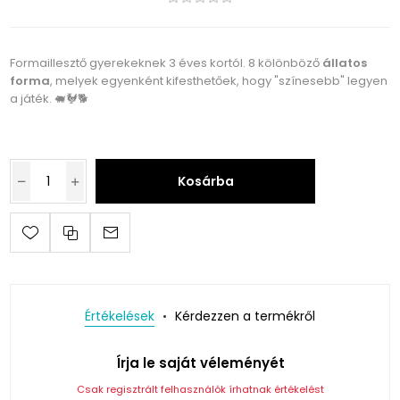
Formaillesztő gyerekeknek 3 éves kortól. 8 kölönböző
állatos
forma
, melyek egyenként kifesthetőek, hogy "színesebb" legyen
a játék. 🐖🐓🐕
Kosárba
Értékelések
Kérdezzen a termékről
Írja le saját véleményét
Csak regisztrált felhasználók írhatnak értékelést