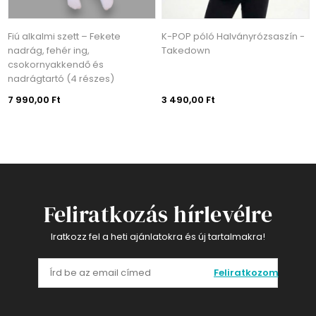
Fiú alkalmi szett – Fekete
K-POP póló Halványrózsaszín -
nadrág, fehér ing,
Takedown
csokornyakkendő és
nadrágtartó (4 részes)
7 990,00 Ft
3 490,00 Ft
Feliratkozás hírlevélre
Iratkozz fel a heti ajánlatokra és új tartalmakra!
Feliratkozom