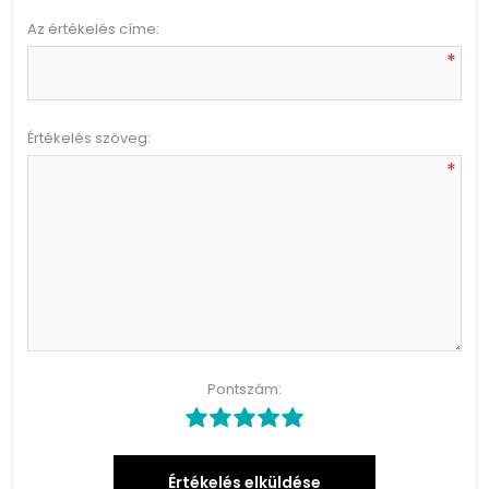
Az értékelés címe:
*
Értékelés szöveg:
*
Pontszám:
Értékelés elküldése