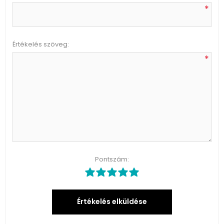
*
Értékelés szöveg:
*
Pontszám:
Értékelés elküldése