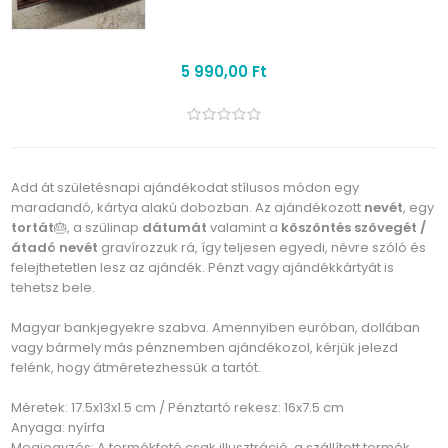
5 990,00 Ft
Add át születésnapi ajándékodat stílusos módon egy
maradandó, kártya alakú dobozban. Az ajándékozott
nevét
, egy
tortát
🎂, a szülinap
dátumát
valamint a
köszöntés szövegét /
átadó nevét
gravírozzuk rá, így teljesen egyedi, névre szóló és
felejthetetlen lesz az ajándék. Pénzt vagy ajándékkártyát is
tehetsz bele.
Magyar bankjegyekre szabva. Amennyiben euróban, dollában
vagy bármely más pénznemben ajándékozol, kérjük jelezd
felénk, hogy átméretezhessük a tartót.
Méretek: 17.5x13x1.5 cm / Pénztartó rekesz: 16x7.5 cm
Anyaga: nyírfa
Megjegyzés: A termékfotó csak illusztráció, a szállított termék