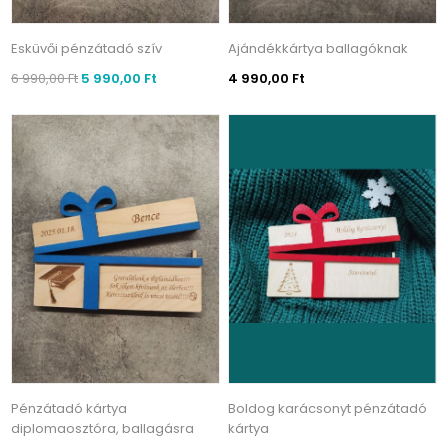
Esküvői pénzátadó szív
Ajándékkártya ballagóknak
6 990,00 Ft
5 990,00 Ft
4 990,00 Ft
Pénzátadó kártya
Boldog karácsonyt pénzátadó
diplomaosztóra, ballagásra
kártya