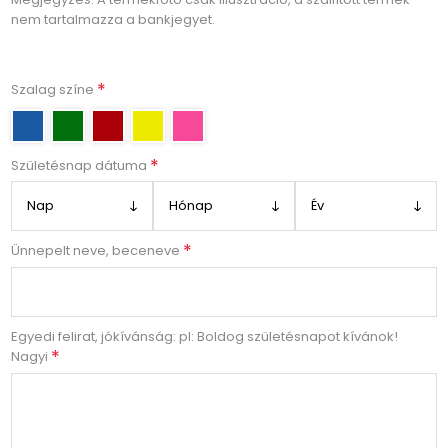
nem tartalmazza a bankjegyet.
*
Szalag színe
*
Születésnap dátuma
*
Ünnepelt neve, beceneve
Egyedi felirat, jókívánság: pl: Boldog születésnapot kívánok!
*
Nagyi