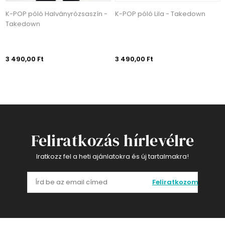
K-POP póló Halványrózsaszín -
K-POP póló Lila - Takedown
Takedown
3 490,00 Ft
3 490,00 Ft
Feliratkozás hírlevélre
Iratkozz fel a heti ajánlatokra és új tartalmakra!
Feliratkozom