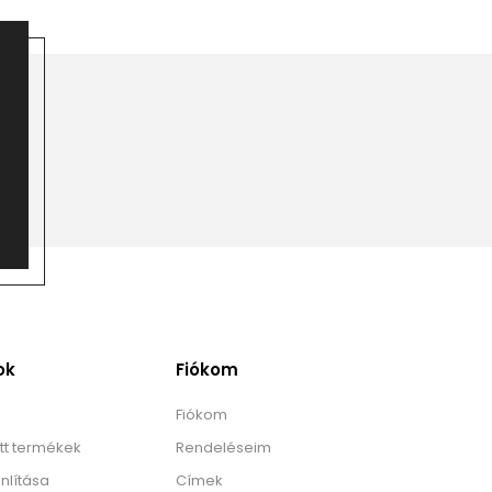
ok
Fiókom
Fiókom
tt termékek
Rendeléseim
nlítása
Címek