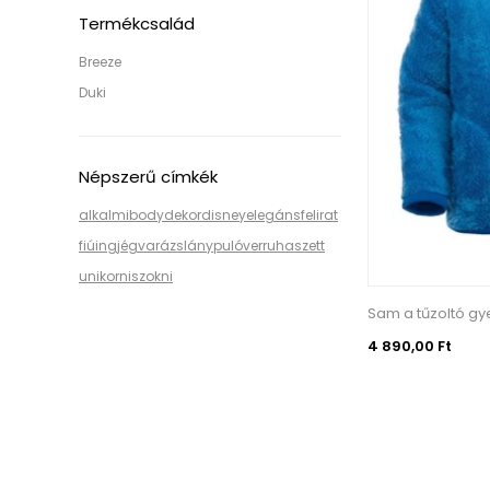
Termékcsalád
Breeze
Duki
Népszerű címkék
alkalmi
body
dekor
disney
elegáns
felirat
fiú
ing
jégvarázs
lány
pulóver
ruha
szett
unikornis
zokni
Sam a tűzoltó gye
4 890,00 Ft