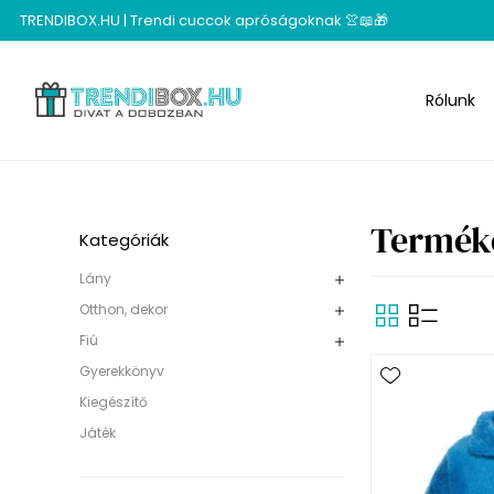
TRENDIBOX.HU | Trendi cuccok apróságoknak 👚📖🎁
Rólunk
Terméke
Kategóriák
Lány
Otthon, dekor
Fiú
Gyerekkönyv
Kiegészítő
Játék