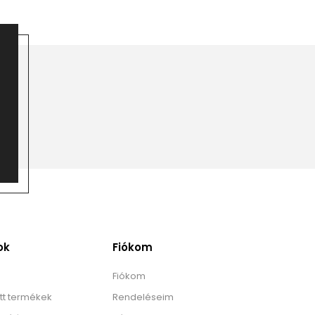
ok
Fiókom
Fiókom
tt termékek
Rendeléseim