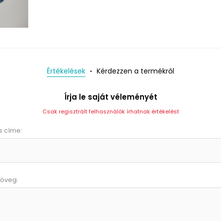
Értékelések
Kérdezzen a termékről
Írja le saját véleményét
Csak regisztrált felhasználók írhatnak értékelést
s címe:
zöveg: