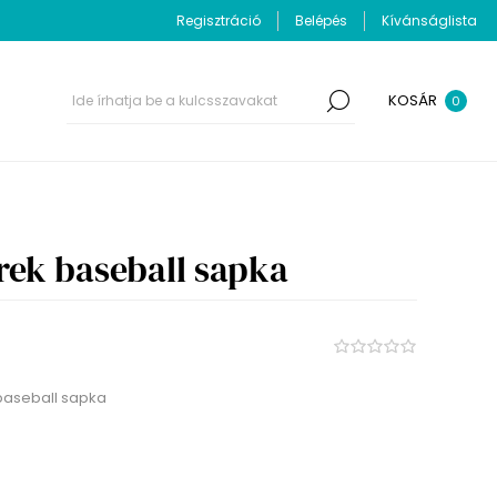
Regisztráció
Belépés
Kívánságlista
KOSÁR
0
ek baseball sapka
baseball sapka