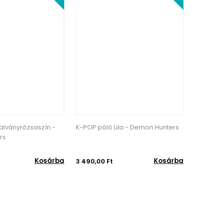
la - Demon Hunters
K-POP póló Fehér - Demon
K-POP 
Hunters
Kosárba
Kosárba
3 490,00 Ft
3 490,