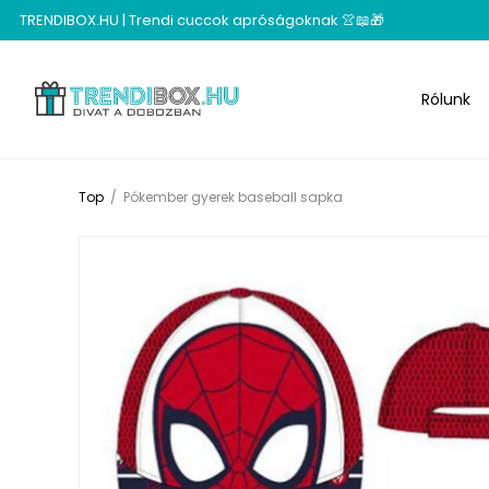
TRENDIBOX.HU | Trendi cuccok apróságoknak 👚📖🎁
Rólunk
Top
/
Pókember gyerek baseball sapka