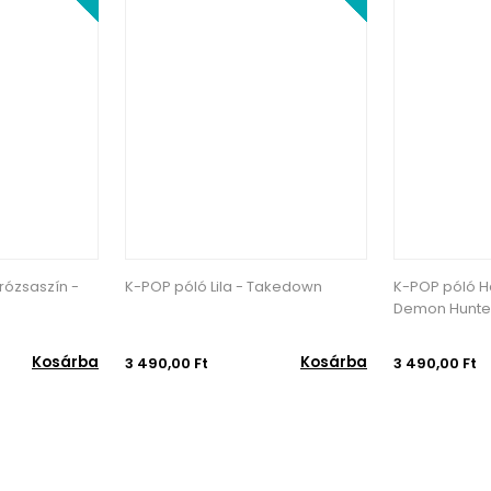
Takedown
K-POP póló Halványrózsaszín -
K-POP póló Li
Demon Hunters
Kosárba
Kosárba
3 490,00 Ft
3 490,00 Ft