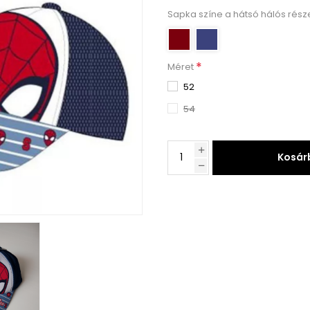
Sapka színe a hátsó hálós rés
*
Méret
52
54
Kosár