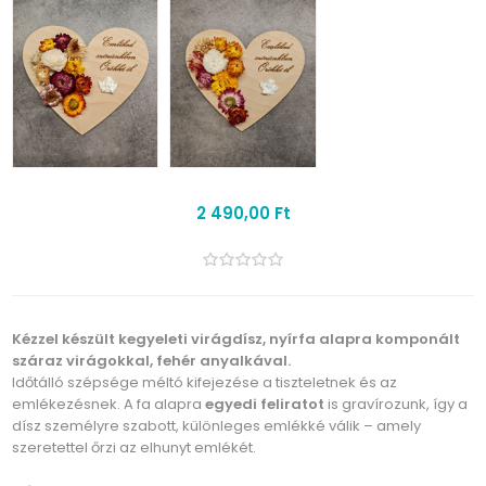
2 490,00 Ft
Kézzel készült kegyeleti virágdísz, nyírfa alapra komponált
száraz virágokkal, fehér anyalkával.
Időtálló szépsége méltó kifejezése a tiszteletnek és az
emlékezésnek. A fa alapra
egyedi feliratot
is gravírozunk, így a
dísz személyre szabott, különleges emlékké válik – amely
szeretettel őrzi az elhunyt emlékét.