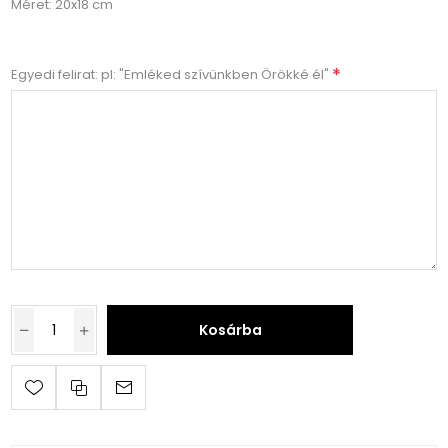
Méret: 20x18 cm
*
Egyedi felirat: pl: "Emléked szívünkben Örökké él"
Kosárba