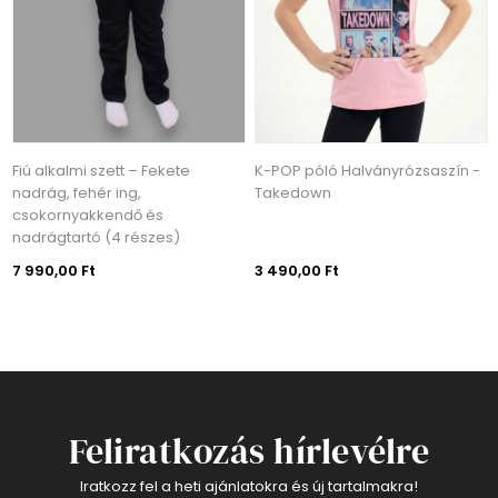
Fiú alkalmi szett – Fekete
K-POP póló Halványrózsaszín -
nadrág, fehér ing,
Takedown
csokornyakkendő és
nadrágtartó (4 részes)
7 990,00 Ft
3 490,00 Ft
Feliratkozás hírlevélre
Iratkozz fel a heti ajánlatokra és új tartalmakra!