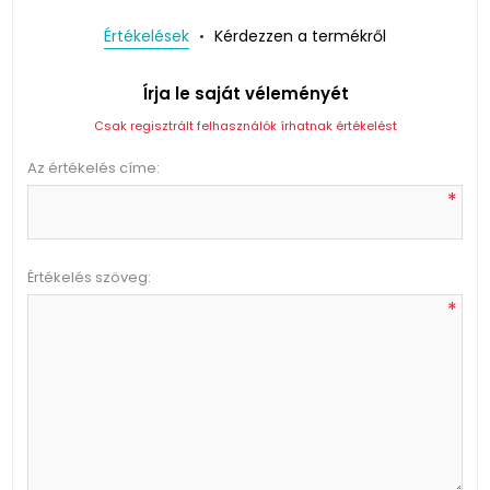
Értékelések
Kérdezzen a termékről
Írja le saját véleményét
Csak regisztrált felhasználók írhatnak értékelést
Az értékelés címe:
*
Értékelés szöveg:
*