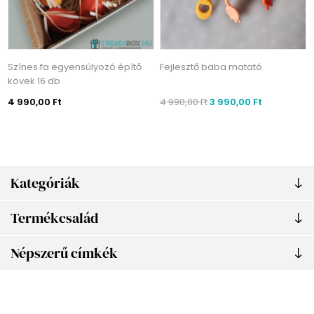
Színes fa egyensúlyozó építő
Fejlesztő baba matató
kövek 16 db
4 990,00 Ft
4 990,00 Ft
3 990,00 Ft
Kategóriák
Termékcsalád
Népszerű címkék