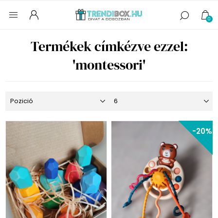
0
Termékek címkézve ezzel:
'montessori'
-20%