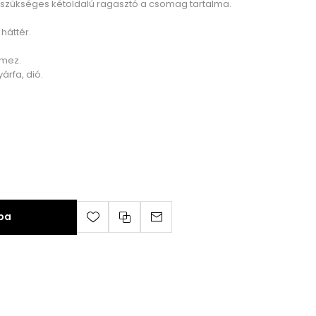
z szükséges kétoldalú ragasztó a csomag tartalma.
 háttér.
emez.
yárfa, dió.
ba