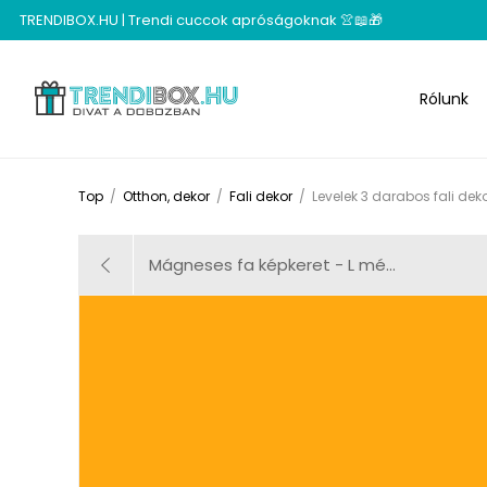
TRENDIBOX.HU | Trendi cuccok apróságoknak 👚📖🎁
Rólunk
Top
/
Otthon, dekor
/
Fali dekor
/
Levelek 3 darabos fali dek
Mágneses fa képkeret - L mé...