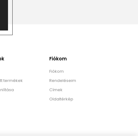
ok
Fiókom
Fiókom
tt termékek
Rendeléseim
nlítása
Címek
Oldaltérkép