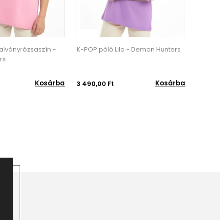
la - Demon Hunters
K-POP póló Fehér - Demon
K-POP 
Hunters
Kosárba
Kosárba
3 490,00 Ft
3 490,