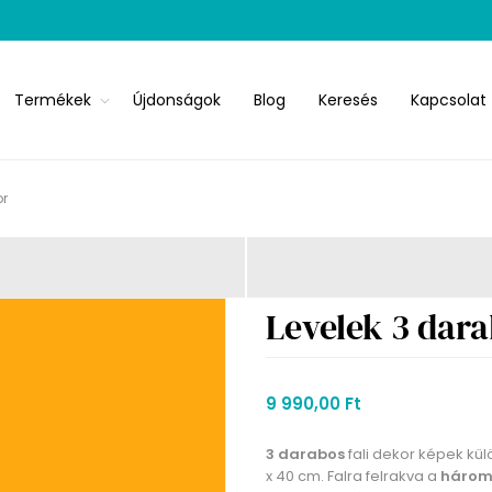
Termékek
Újdonságok
Blog
Keresés
Kapcsolat
or
Levelek 3 dara
9 990,00 Ft
3 darabos
fali dekor képek kü
x 40 cm. Falra felrakva a
három