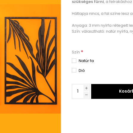
szükséges fúrni
, a felrakásho
Hátlapja nincs, a fal színe lesz a
Anyaga: 3 mm nyírfa rétegelt l
Szín: választható: natúr nyírfa, n
*
Szín
Natúr fa
Dió
Kosár