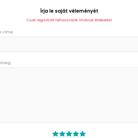
Írja le saját véleményét
Csak regisztrált felhasználók írhatnak értékelést
s címe:
zöveg: