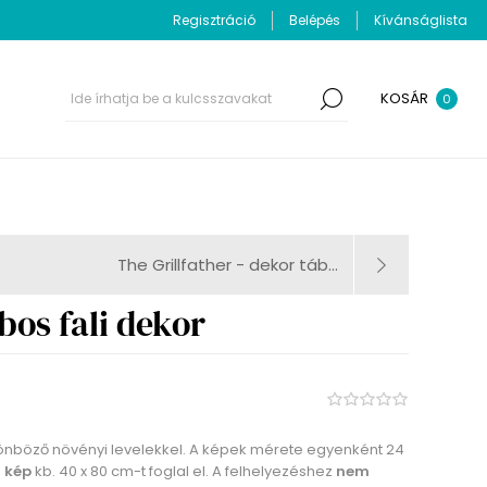
Regisztráció
Belépés
Kívánságlista
KOSÁR
0
The Grillfather - dekor táb...
bos fali dekor
lönböző növényi levelekkel. A képek mérete egyenként 24
 kép
kb. 40 x 80 cm-t foglal el. A felhelyezéshez
nem