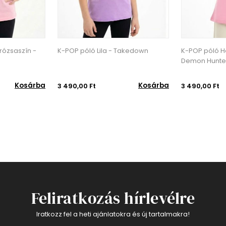
Takedown
K-POP póló Halványrózsaszín -
K-POP póló Li
Demon Hunters
Kosárba
Kosárba
3 490,00 Ft
3 490,00 Ft
Feliratkozás hírlevélre
Iratkozz fel a heti ajánlatokra és új tartalmakra!