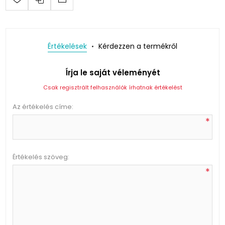
Értékelések
Kérdezzen a termékről
Írja le saját véleményét
Csak regisztrált felhasználók írhatnak értékelést
Az értékelés címe:
*
Értékelés szöveg:
*