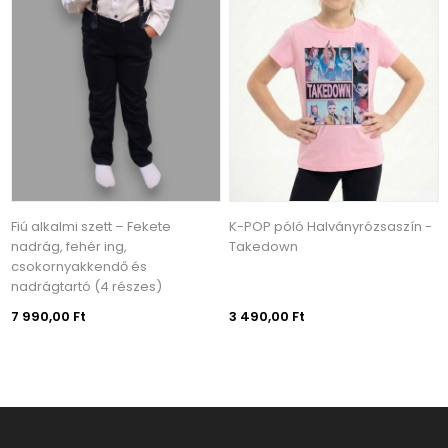
Fiú alkalmi szett – Fekete
K-POP póló Halványrózsaszín -
nadrág, fehér ing,
Takedown
csokornyakkendő és
nadrágtartó (4 részes)
7 990,00 Ft
3 490,00 Ft