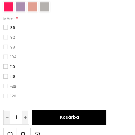
*
Méret
86
92
98
104
110
116
122
128
Kosárba