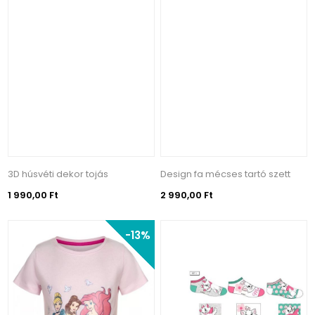
3D húsvéti dekor tojás
Design fa mécses tartó szett
1 990,00 Ft
2 990,00 Ft
-13%