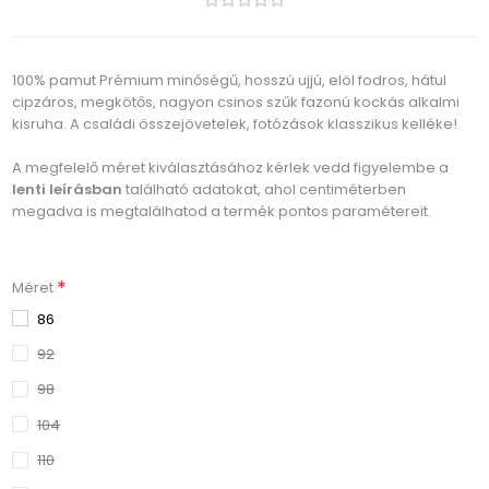
100% pamut Prémium minőségű, hosszú ujjú, elöl fodros, hátul
cipzáros, megkötős, nagyon csinos szűk fazonú kockás alkalmi
kisruha. A családi összejövetelek, fotózások klasszikus kelléke!
A megfelelő méret kiválasztásához kérlek vedd figyelembe a
lenti leírásban
található adatokat, ahol centiméterben
megadva is megtalálhatod a termék pontos paramétereit.
*
Méret
86
92
98
104
110