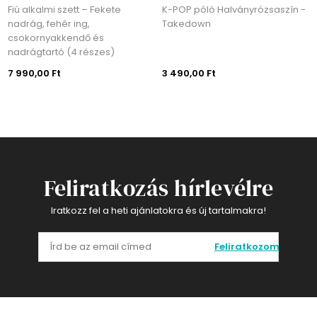
alkalmi szett – Fekete
K-POP póló Halványrózsaszín -
K-POP
rág, fehér ing,
Takedown
kornyakkendő és
rágtartó (4 részes)
90,00 Ft
3 490,00 Ft
3 490
Feliratkozás hírlevélre
Iratkozz fel a heti ajánlatokra és új tartalmakra!
Feliratkozom