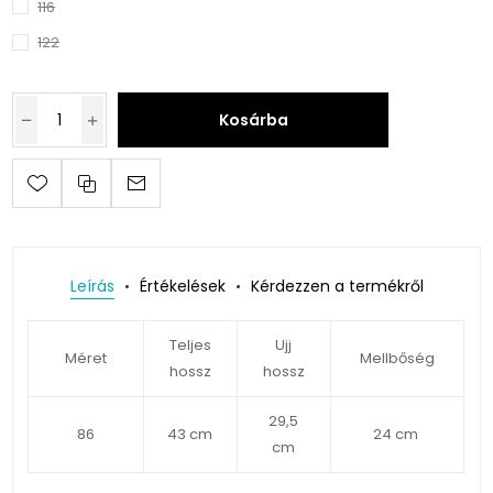
116
122
Kosárba
Leírás
Értékelések
Kérdezzen a termékről
Teljes
Ujj
Méret
Mellbőség
hossz
hossz
29,5
86
43 cm
24 cm
cm