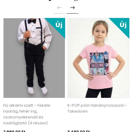
Fiú alkalmi szett – Fekete
K-POP póló Halványrózsaszín -
nadrág, fehér ing,
Takedown
csokornyakkendő és
nadrágtartó (4 részes)
7 990,00 Ft
3 490,00 Ft