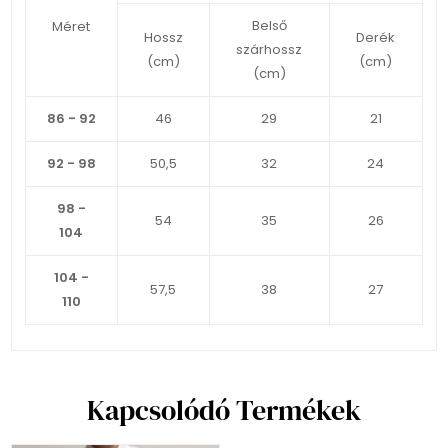
Belső
Méret
Hossz
Derék
szárhossz
(cm)
(cm)
(cm)
86 - 92
46
29
21
92 - 98
50,5
32
24
98 -
54
35
26
104
104 -
57,5
38
27
110
Kapcsolódó Termékek