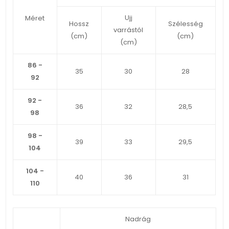
Ujj
Méret
Hossz
Szélesség
varrástól
(cm)
(cm)
(cm)
86 -
35
30
28
92
92 -
36
32
28,5
98
98 -
39
33
29,5
104
104 -
40
36
31
110
Nadrág