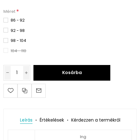
*
Méret
86 - 92
92 - 98
98 - 104
104 - 110
Kosárba
Leírás
Értékelések
Kérdezzen a termékről
Ing