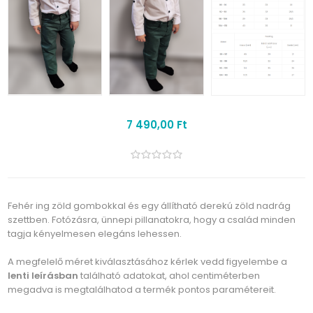
7 490,00 Ft
Fehér ing zöld gombokkal és egy állítható derekú zöld nadrág
szettben. Fotózásra, ünnepi pillanatokra, hogy a család minden
tagja kényelmesen elegáns lehessen.
A megfelelő méret kiválasztásához kérlek vedd figyelembe a
lenti leírásban
található adatokat, ahol centiméterben
megadva is megtalálhatod a termék pontos paramétereit.