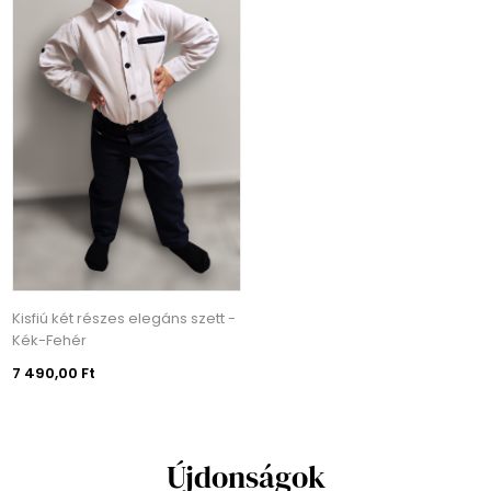
Kisfiú két részes elegáns szett -
Kék-Fehér
7 490,00 Ft
Újdonságok