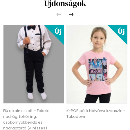
Újdonságok
Fiú alkalmi szett – Fekete
K-POP póló Halványrózsaszín -
nadrág, fehér ing,
Takedown
csokornyakkendő és
nadrágtartó (4 részes)