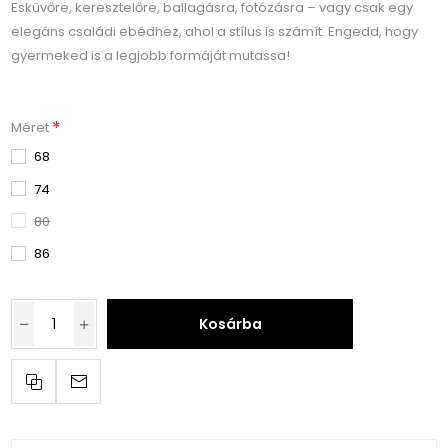
Esküvőre, keresztelőre, ballagásra, fotózásra – vagy csak egy
elegáns családi ebédhez, ahol a stílus is számít. Engedd, hogy
gyermeked is a legjobb formáját mutassa!
*
Méret
68
74
80
86
Kosárba