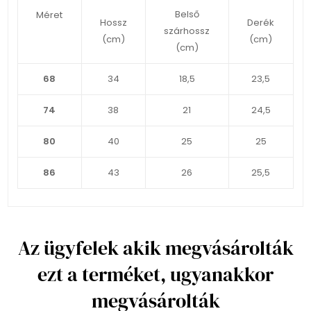
Belső
Méret
Hossz
Derék
szárhossz
(cm)
(cm)
(cm)
68
34
18,5
23,5
74
38
21
24,5
80
40
25
25
86
43
26
25,5
Az ügyfelek akik megvásárolták
ezt a terméket, ugyanakkor
megvásárolták