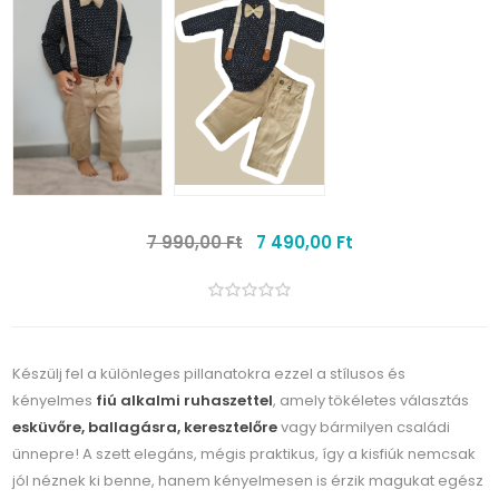
7 990,00 Ft
7 490,00 Ft
Készülj fel a különleges pillanatokra ezzel a stílusos és
kényelmes
fiú alkalmi ruhaszettel
, amely tökéletes választás
esküvőre, ballagásra, keresztelőre
vagy bármilyen családi
ünnepre! A szett elegáns, mégis praktikus, így a kisfiúk nemcsak
jól néznek ki benne, hanem kényelmesen is érzik magukat egész