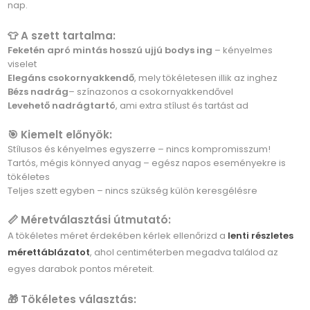
nap.
👕 A szett tartalma:
Feketén apró mintás hosszú ujjú bodys ing
– kényelmes
viselet
Elegáns csokornyakkendő
, mely tökéletesen illik az inghez
Bézs nadrág
– színazonos a csokornyakkendővel
Levehető nadrágtartó
, ami extra stílust és tartást ad
🎯 Kiemelt előnyök:
Stílusos és kényelmes egyszerre – nincs kompromisszum!
Tartós, mégis könnyed anyag – egész napos eseményekre is
tökéletes
Teljes szett egyben – nincs szükség külön keresgélésre
📏 Méretválasztási útmutató:
A tökéletes méret érdekében kérlek ellenőrizd a
lenti részletes
mérettáblázatot
, ahol centiméterben megadva találod az
egyes darabok pontos méreteit.
🎁 Tökéletes választás: