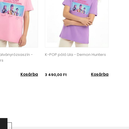
n -
K-POP póló Lila - Demon Hunters
K-POP póló Fehér - 
Hunters
sárba
Kosárba
3 490,00 Ft
3 490,00 Ft