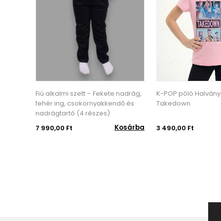
 alkalmi szett – Fekete nadrág,
K-POP póló Halványrózsaszín -
ér ing, csokornyakkendő és
Takedown
rágtartó (4 részes)
Kosárba
Kosárba
90,00 Ft
3 490,00 Ft