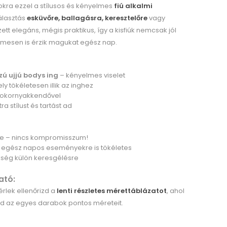
tokra ezzel a stílusos és kényelmes
fiú alkalmi
álasztás
esküvőre, ballagásra, keresztelőre
vagy
ett elegáns, mégis praktikus, így a kisfiúk nemcsak jól
mesen is érzik magukat egész nap.
ú ujjú bodys ing
– kényelmes viselet
ely tökéletesen illik az inghez
sokornyakkendővel
tra stílust és tartást ad
re – nincs kompromisszum!
 egész napos eseményekre is tökéletes
ükség külön keresgélésre
ató:
rlek ellenőrizd a
lenti részletes mérettáblázatot
, ahol
d az egyes darabok pontos méreteit.