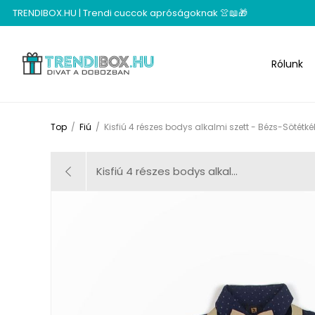
TRENDIBOX.HU | Trendi cuccok apróságoknak 👚📖🎁
Rólunk
Top
/
Fiú
/
Kisfiú 4 részes bodys alkalmi szett - Bézs-Sötétké
Kisfiú 4 részes bodys alkal...