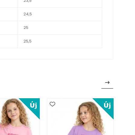
23,5
24,5
25
25,5