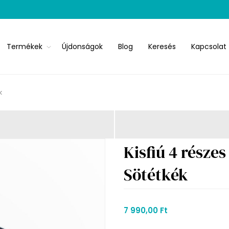
Termékek
Újdonságok
Blog
Keresés
Kapcsolat
k
Kisfiú 4 részes
Sötétkék
7 990,00 Ft