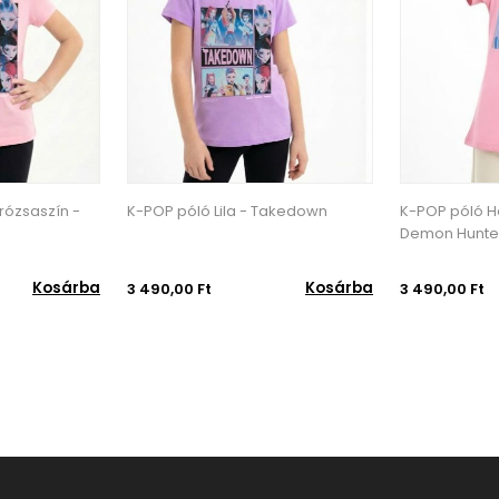
K-POP póló Lila - Takedown
K-POP póló Halványrózsaszí
Demon Hunters
Kosárba
Ko
3 490,00 Ft
3 490,00 Ft