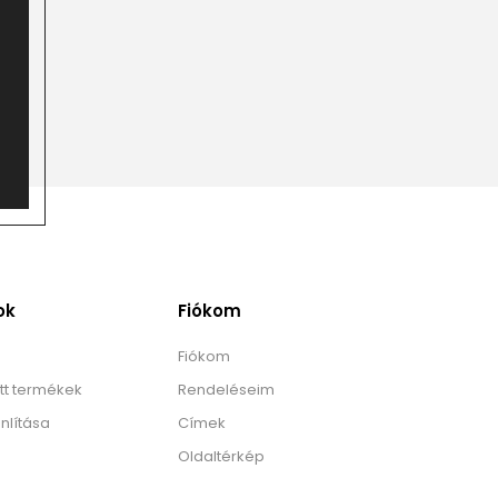
ok
Fiókom
Fiókom
tt termékek
Rendeléseim
nlítása
Címek
Oldaltérkép