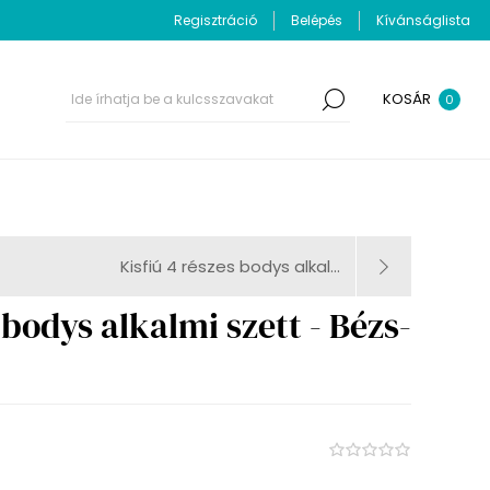
Regisztráció
Belépés
Kívánságlista
KOSÁR
0
Kisfiú 4 részes bodys alkal...
 bodys alkalmi szett - Bézs-