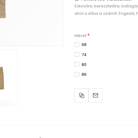
Esküvőre, keresztelőre, ballag
ahol a stílus is számít. Engedd
*
Méret
68
74
80
86