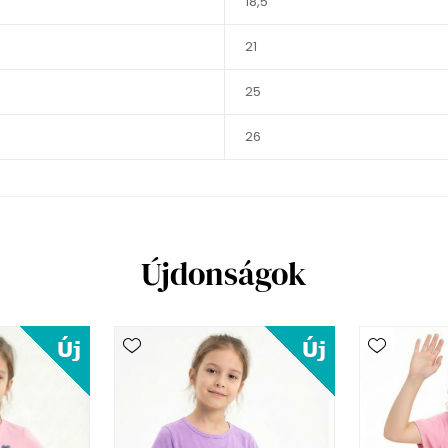
18,5
21
25
26
Újdonságok