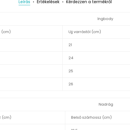
Leírás
Értékelések
Kérdezzen a termékről
Ingbody
 (cm)
Ujj varrástól (cm)
21
24
25
26
Nadrág
z (cm)
Belső szárhossz (cm)