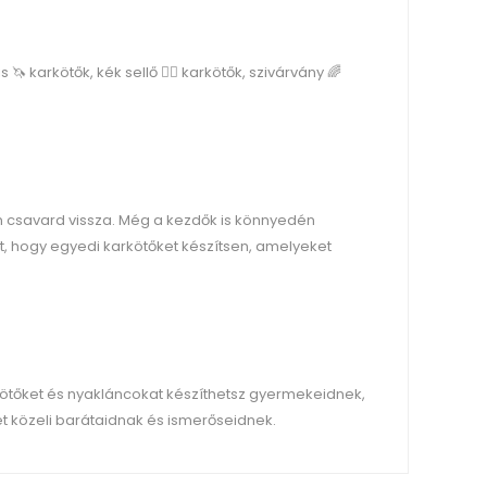
 karkötők, kék sellő 🧜‍♀️ karkötők, szivárvány 🌈
n csavard vissza. Még a kezdők is könnyedén
, hogy egyedi karkötőket készítsen, amelyeket
ötőket és nyakláncokat készíthetsz gyermekeidnek,
 közeli barátaidnak és ismerőseidnek.