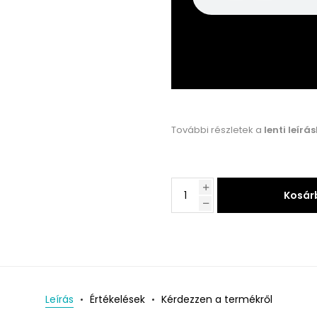
További részletek a
lenti leírá
Kosár
Leírás
Értékelések
Kérdezzen a termékről