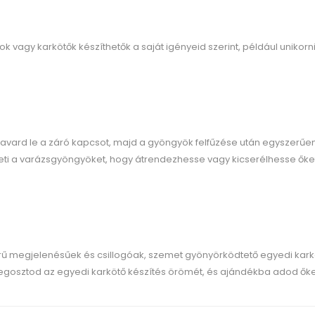
 vagy karkötők készíthetők a saját igényeid szerint, például unikornis 
savard le a záró kapcsot, majd a gyöngyök felfűzése után egyszerűe
eti a varázsgyöngyöket, hogy átrendezhesse vagy kicserélhesse őket
ű megjelenésűek és csillogóak, szemet gyönyörködtető egyedi kark
gosztod az egyedi karkötő készítés örömét, és ajándékba adod őket