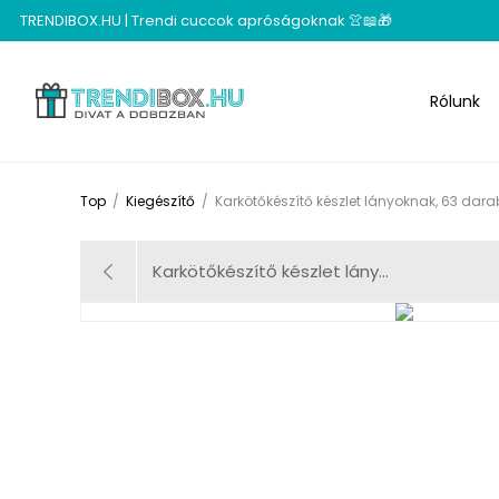
TRENDIBOX.HU | Trendi cuccok apróságoknak 👚📖🎁
Rólunk
Top
/
Kiegészítő
/
Karkötőkészítő készlet lányoknak, 63 darab
Karkötőkészítő készlet lány...