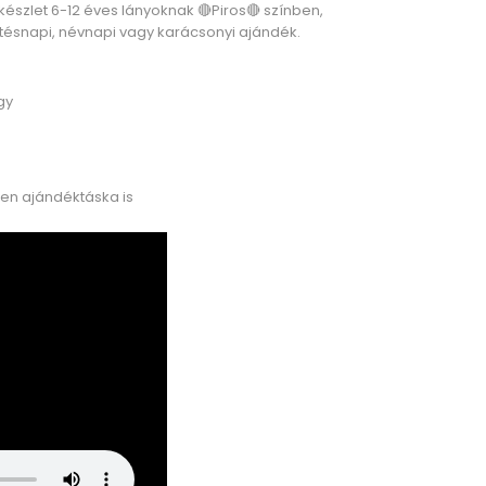
észlet 6-12 éves lányoknak 🔴Piros🔴 színben,
tésnapi, névnapi vagy karácsonyi ajándék.
gy
en ajándéktáska is