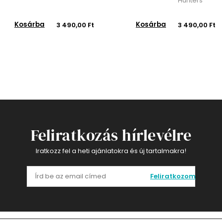
Hunters
Kosárba
Kosárba
3 490,00 Ft
3 490,00 Ft
Feliratkozás hírlevélre
Iratkozz fel a heti ajánlatokra és új tartalmakra!
Feliratkozom