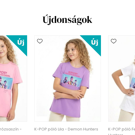
Újdonságok
rózsaszín -
K-POP póló Lila - Demon Hunters
K-POP póló F