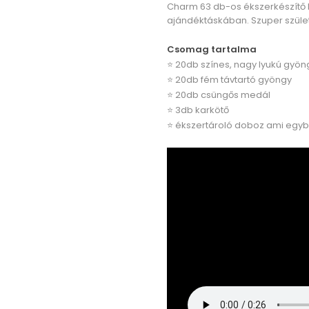
Charm 63 db-os ékszerkészítő k
ajándéktáskában. Szuper szüle
Csomag tartalma
⭐ 20db színes, nagy lyukú gyön
⭐ 20db fém távtartó gyöngy
⭐ 20db csüngős medál
⭐ 3db karkötő
⭐ ékszertároló doboz ami egyb