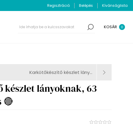
Regisztráció
Belépés
Kívánságlista
KOSÁR
0
Karkötőkészítő készlet lány...
ő készlet lányoknak, 63
s 🔴