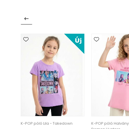
zín -
K-POP póló Lila - Takedown
K-POP póló Halvány