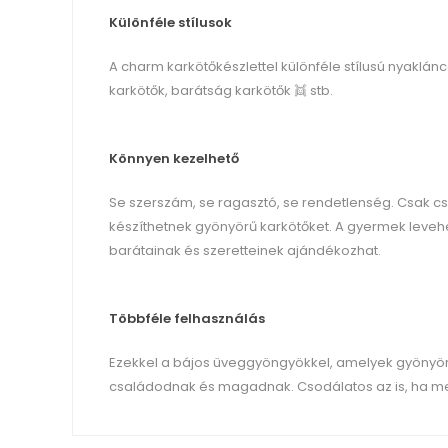
Különféle stílusok
A charm karkötőkészlettel különféle stílusú nyakláncok
karkötők, barátság karkötők 👯 stb.
Könnyen kezelhető
Se szerszám, se ragasztó, se rendetlenség. Csak c
készíthetnek gyönyörű karkötőket. A gyermek leveh
barátainak és szeretteinek ajándékozhat.
Többféle felhasználás
Ezekkel a bájos üveggyöngyökkel, amelyek gyönyör
családodnak és magadnak. Csodálatos az is, ha me