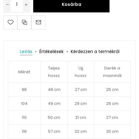
Kosárba
Leírás
Értékelések
Kérdezzen a termékről
Teljes
Ujj
Derék a
Méret
hossz
hossz
masninál
98
48 cm
27 cm
25 cm
104
49 cm
29 cm
26 cm
110
50 cm
31 cm
27 cm
116
57 cm
32 cm
30 cm