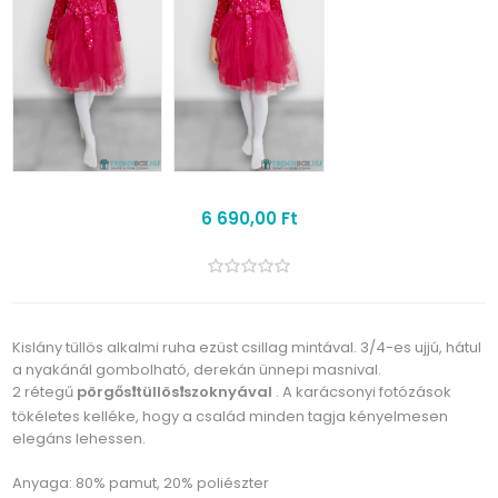
6 690,00 Ft
Kislány tüllös alkalmi ruha ezüst csillag mintával. 3/4-es ujjú, hátul
a nyakánál gombolható, derekán ünnepi masnival.
2 rétegű
pörgős❗tüllös❗szoknyával
. A karácsonyi fotózások
tökéletes kelléke, hogy a család minden tagja kényelmesen
elegáns lehessen.
Anyaga: 80% pamut, 20% poliészter