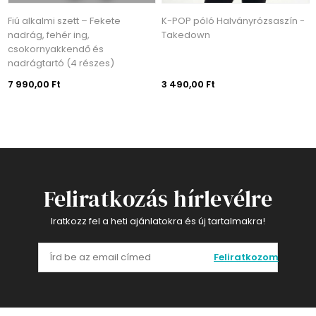
Fiú alkalmi szett – Fekete
K-POP póló Halványrózsaszín -
nadrág, fehér ing,
Takedown
csokornyakkendő és
nadrágtartó (4 részes)
7 990,00 Ft
3 490,00 Ft
Feliratkozás hírlevélre
Iratkozz fel a heti ajánlatokra és új tartalmakra!
Feliratkozom