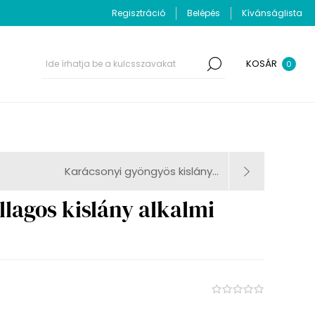
Regisztráció
Belépés
Kívánságlista
KOSÁR
0
Karácsonyi gyöngyös kislány...
llagos kislány alkalmi