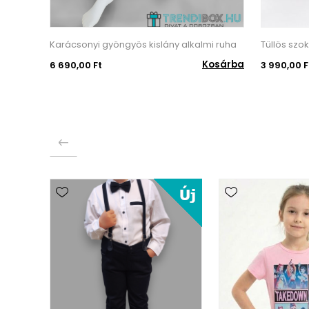
Karácsonyi gyöngyös kislány alkalmi ruha
Tüllös szo
Kosárba
6 690,00 Ft
3 990,00 F