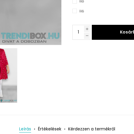
110
116
Kosár
Leírás
Értékelések
Kérdezzen a termékről