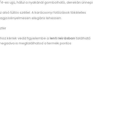
 3/4-es ujjú, hátul a nyakánál gombolható, derekán ünnepi
z alsó tüllös széllel. A karácsonyi fotózások tökéletes
 tagja kényelmesen elegáns lehessen.
zter
ához kérlek vedd figyelembe a
lenti leírásban
található
megadva is megtalálhatod a termék pontos