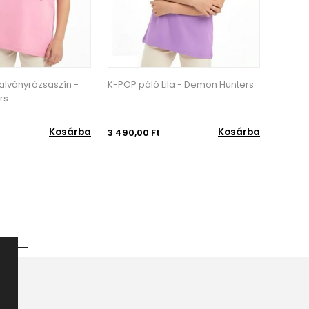
alványrózsaszín -
K-POP póló Lila - Demon Hunters
K-POP 
rs
Hunter
Kosárba
Kosárba
3 490,00 Ft
3 490,