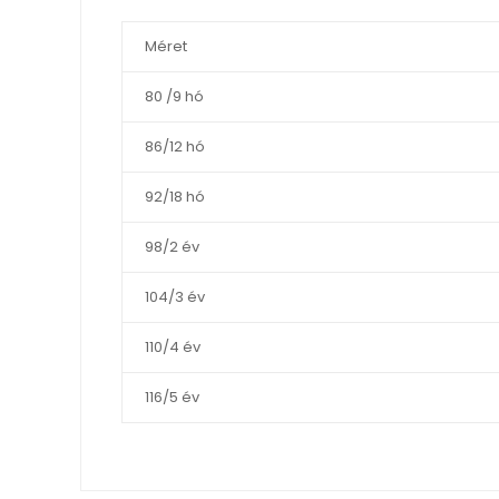
Méret
80 /9 hó
86/12 hó
92/18 hó
98/2 év
104/3 év
110/4 év
116/5 év