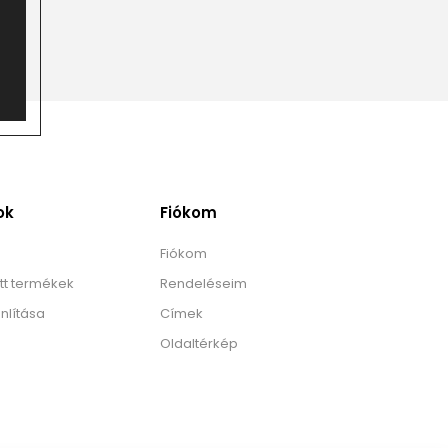
ok
Fiókom
Fiókom
tt termékek
Rendeléseim
nlítása
Címek
Oldaltérkép