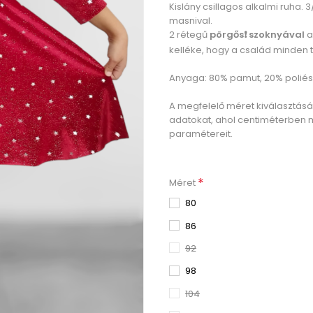
Kislány csillagos alkalmi ruha.
masnival.
2 rétegű
pörgős❗ szoknyával
a
kelléke, hogy a család minden
Anyaga: 80% pamut, 20% poliés
A megfelelő méret kiválasztás
adatokat, ahol centiméterben 
paramétereit.
*
Méret
80
86
92
98
104