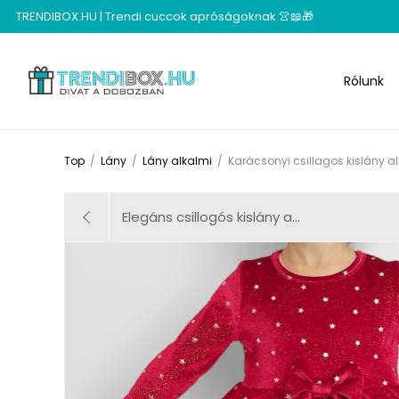
TRENDIBOX.HU | Trendi cuccok apróságoknak 👚📖🎁
Rólunk
Top
/
Lány
/
Lány alkalmi
/
Karácsonyi csillagos kislány a
Elegáns csillogós kislány a...