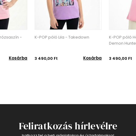
rózsaszín -
K-POP póló Lila - Takedown
K-POP póló H
Demon Hunte
Kosárba
Kosárba
3 490,00 Ft
3 490,00 Ft
Feliratkozás hírlevélre
Iratkozz fel a heti ajánlatokra és új tartalmakra!