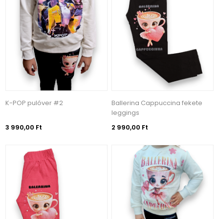
K-POP pulóver #2
Ballerina Cappuccina fekete
leggings
3 990,00 Ft
2 990,00 Ft