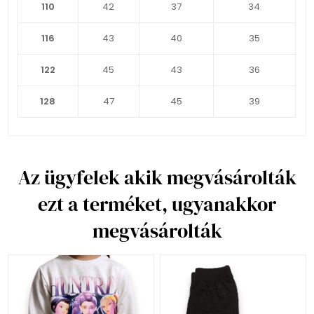
110
42
37
34
116
43
40
35
122
45
43
36
128
47
45
39
Az ügyfelek akik megvásárolták
ezt a terméket, ugyanakkor
megvásárolták