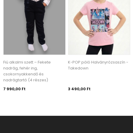
Fiú alkalmi szett – Fekete
K-POP póló Halványrózsaszín -
nadrág, fehér ing,
Takedown
csokornyakkendő és
nadrágtartó (4 részes)
7 990,00 Ft
3 490,00 Ft