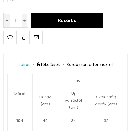
Kosárba
Leírás
Értékelések
Kérdezzen a termékről
Ing
Ujj
Méret
Hossz
Szélesség
varrástól
(cm)
derék (cm)
(cm)
104
40
34
32