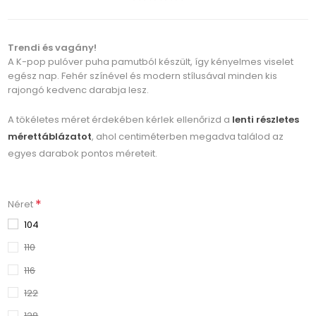
Trendi és vagány!
A K-pop pulóver puha pamutból készült, így kényelmes viselet
egész nap. Fehér színével és modern stílusával minden kis
rajongó kedvenc darabja lesz.
A tökéletes méret érdekében kérlek ellenőrizd a
lenti részletes
mérettáblázatot
, ahol centiméterben megadva találod az
egyes darabok pontos méreteit.
*
Néret
104
110
116
122
128