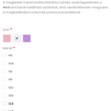
A megfelelő méret kiválasztásához kérlek vedd figyelembe a
lenti
leírásban található adatokat, ahol centiméterben megadva
is megtalálhatod a termék pontos paramétereit.
*
Szín
*
Méret
98
104
110
116
122
128
134