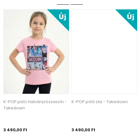
K-POP póló Halványrózsaszín -
K-POP póló Lila - Takedown
Takedown
3 490,00 Ft
3 490,00 Ft