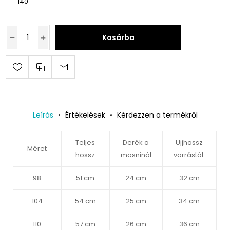
140
Kosárba
Leírás
Értékelések
Kérdezzen a termékről
Teljes
Derék a
Ujjhossz
Méret
hossz
masninál
varrástól
98
51 cm
24 cm
32 cm
104
54 cm
25 cm
34 cm
110
57 cm
26 cm
36 cm