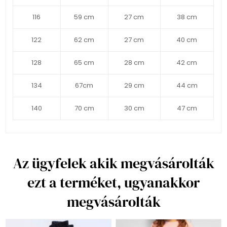
116
59 cm
27 cm
38 cm
122
62 cm
27 cm
40 cm
128
65 cm
28 cm
42 cm
134
67cm
29 cm
44 cm
140
70 cm
30 cm
47 cm
Az ügyfelek akik megvásárolták
ezt a terméket, ugyanakkor
megvásárolták