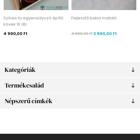
Színes fa egyensúlyozó építő
Fejlesztő baba matató
kövek 16 db
4 990,00 Ft
4 990,00 Ft
3 990,00 Ft
Kategóriák
Termékcsalád
Népszerű címkék