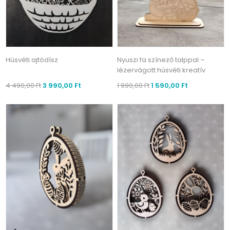
Húsvéti ajtódísz
Nyuszi fa színező talppal –
lézervágott húsvéti kreatív
4 490,00 Ft
3 990,00 Ft
1 990,00 Ft
1 590,00 Ft