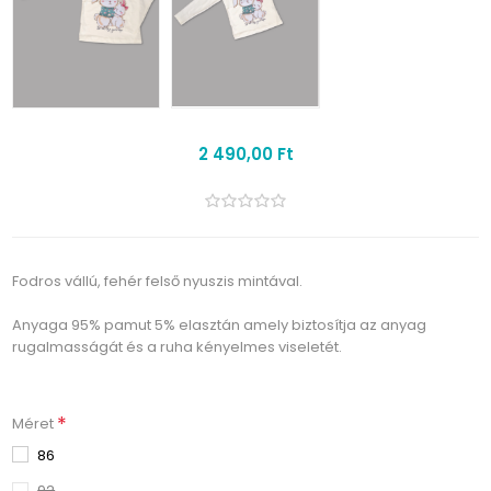
2 490,00 Ft
Fodros vállú, fehér felső nyuszis mintával.
Anyaga 95% pamut 5% elasztán amely biztosítja az anyag
rugalmasságát és a ruha kényelmes viseletét.
*
Méret
86
92