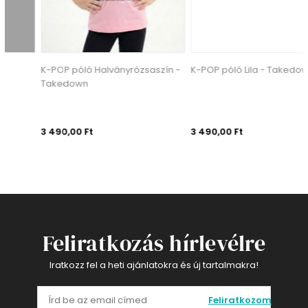
K-POP póló Halványrózsaszín -
K-POP póló Lila - Takedown
Takedown
3 490,00 Ft
3 490,00 Ft
Feliratkozás hírlevélre
Iratkozz fel a heti ajánlatokra és új tartalmakra!
Feliratkozom