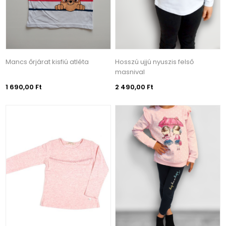
Mancs őrjárat kisfiú atléta
Hosszú ujjú nyuszis felső
masnival
1 690,00 Ft
2 490,00 Ft