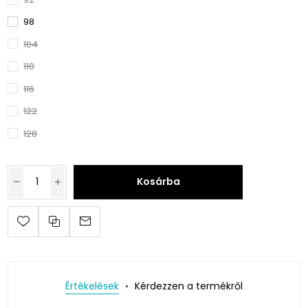
98
104
110
116
122
128
Kosárba
Értékelések
Kérdezzen a termékről