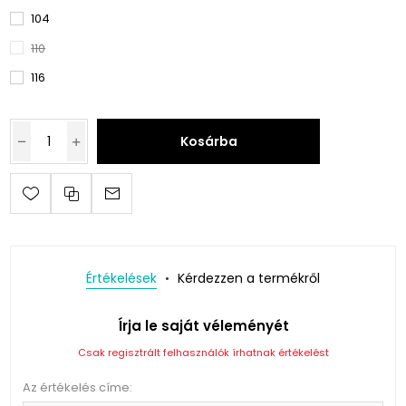
104
110
116
Kosárba
Értékelések
Kérdezzen a termékről
Írja le saját véleményét
Csak regisztrált felhasználók írhatnak értékelést
Az értékelés címe: