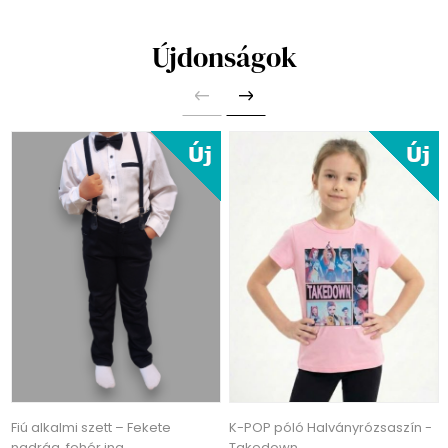
Újdonságok
Fiú alkalmi szett – Fekete
K-POP póló Halványrózsaszín -
nadrág, fehér ing,
Takedown