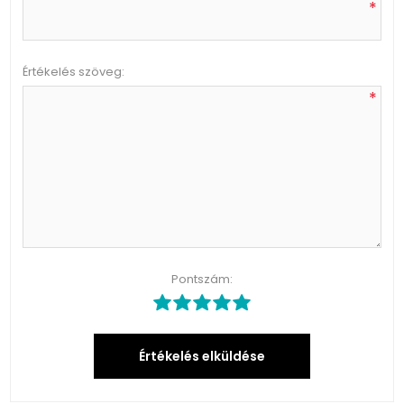
*
Értékelés szöveg:
*
Pontszám:
Értékelés elküldése