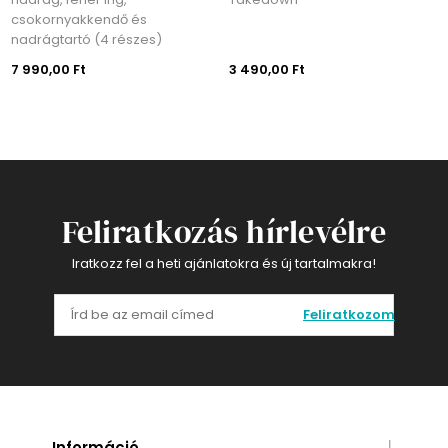
csokornyakkendő és
nadrágtartó (4 részes)
7 990,00 Ft
3 490,00 Ft
Feliratkozás hírlevélre
Iratkozz fel a heti ajánlatokra és új tartalmakra!
Feliratkozom
Információ