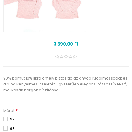
3 590,00 Ft
90% pamut 10% likra amely biztosítja az anyag rugalmasságát és
a ruha kényelmes viseletét. Egyszerűen elegáns, rózsaszín felső,
mellkasán horgolt díszítéssel.
*
Méret
92
98