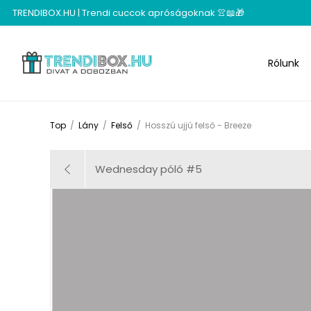
TRENDIBOX.HU | Trendi cuccok apróságoknak 👚📖🎁
Rólunk
Top
/
Lány
/
Felső
/
Hosszú ujjú felső - Breeze
Wednesday póló #5