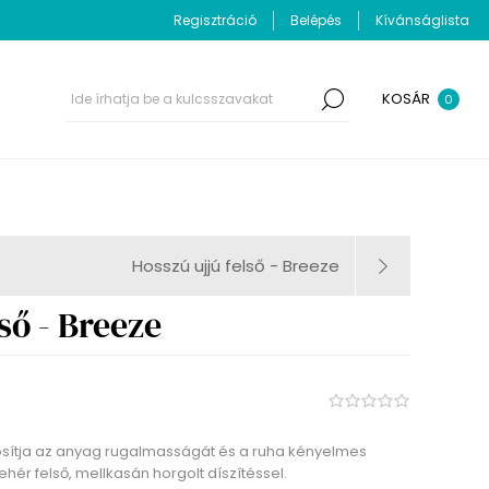
Regisztráció
Belépés
Kívánságlista
KOSÁR
0
Hosszú ujjú felső - Breeze
ső - Breeze
osítja az anyag rugalmasságát és a ruha kényelmes
ehér felső, mellkasán horgolt díszítéssel.