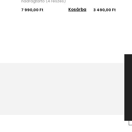
nadrágtartó (4 részes)
Kosárba
7 990,00 Ft
3 490,00 Ft