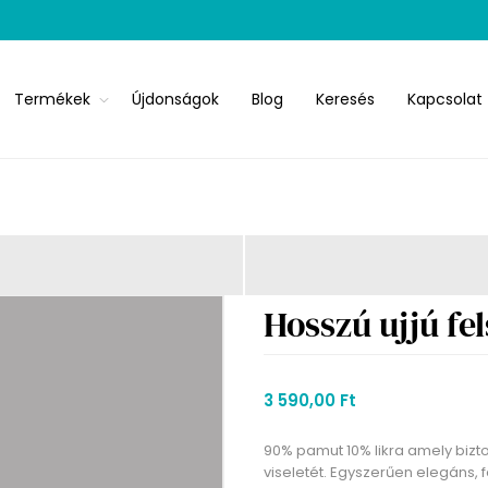
Termékek
Újdonságok
Blog
Keresés
Kapcsolat
Hosszú ujjú fel
3 590,00 Ft
90% pamut 10% likra amely bizt
viseletét. Egyszerűen elegáns, f