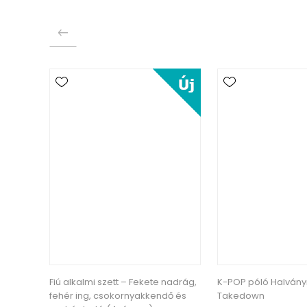
Fiú alkalmi szett – Fekete nadrág,
K-POP póló Halvány
fehér ing, csokornyakkendő és
Takedown