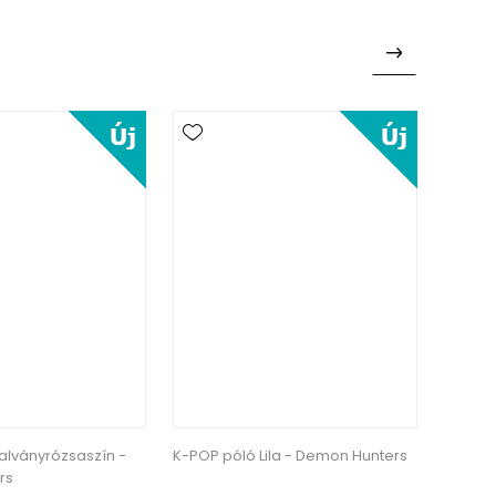
alványrózsaszín -
K-POP póló Lila - Demon Hunters
K-POP 
rs
Hunter