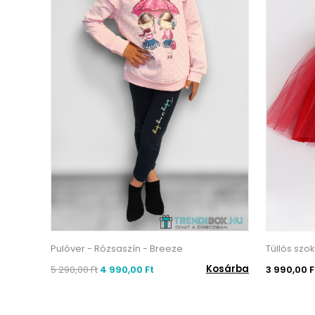
Pulóver - Rózsaszín - Breeze
Tüllös szo
Kosárba
5 290,00 Ft
4 990,00 Ft
3 990,00 F