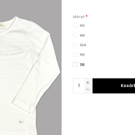
*
Méret
92
98
104
110
116
Kosár