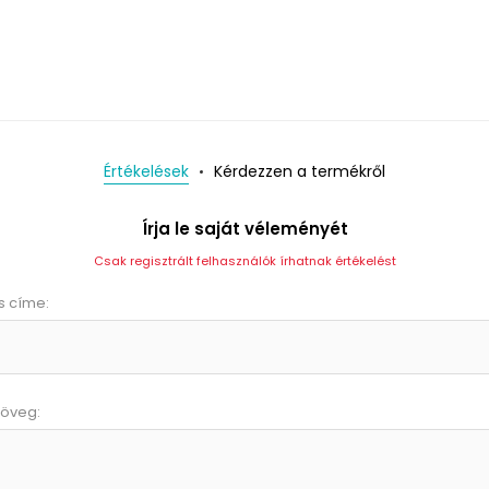
Értékelések
Kérdezzen a termékről
Írja le saját véleményét
Csak regisztrált felhasználók írhatnak értékelést
s címe:
zöveg: