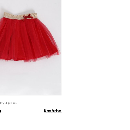
knya piros
Kosárba
t