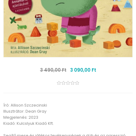
3 490,00 Ft
3 090,00 Ft
Író: Allison Szczecinski
Illusztrátor: Dean Gray
Megjelenés: 2023
Kiadó: Kulcslyuk Kiadó Kft.
Segítő mese és játékos tevékenységek a düh és az agresszió