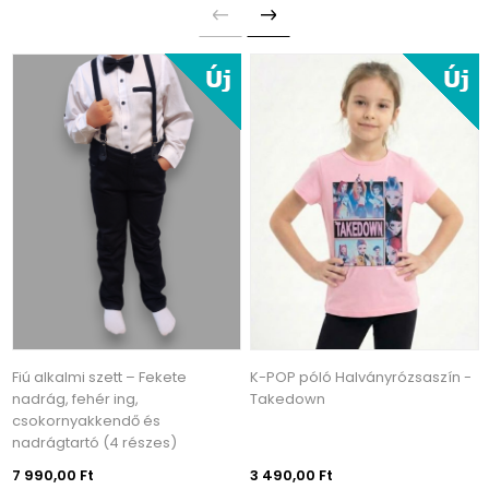
Fiú alkalmi szett – Fekete
K-POP póló Halványrózsaszín -
nadrág, fehér ing,
Takedown
csokornyakkendő és
nadrágtartó (4 részes)
7 990,00 Ft
3 490,00 Ft