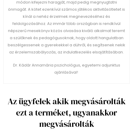
módon kifejezni haragját, majd pedig megnyugtatni
önmagát. A kötet ezenkívül számos játékos aktivitásötletet is
kínál a nehéz érzelmek megnevezéséhez és
feldolgozásához. Az immár több országban is rendkívül
népszerű mesekönyv közös olvasása kiváló alkalmat teremt
a szülőknek és pedagógusoknak, hogy oldott hangulatban
beszélgessenek a gyerekekkel a dühről, és segítsenek nekik
az érzelemszabályozás, az indulatkezelés elsajátításában.
Dr. Kádár Annamária pszichológus, egyetemi adjunktus
ajánlásával!
Az ügyfelek akik megvásárolták
ezt a terméket, ugyanakkor
megvásárolták