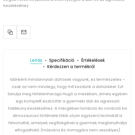
kezeléséhez
Leírás
Specifikáció
Értékelések
Kérdezzen a termékről
Időnként mindannyian dühösek vagyunk, ez természetes –
csak az nem mindegy, hogy mit kezdünk a dühünkkel. Ezt
tanulja meg Hirtelenharagú Hugó a mesében, amely egyben
egy komplett eszköztár a gyermeki düh és agresszió
hatékony kezeléséhez. A mérgében tomboló és romboló kis
dinoszaurusz története több olyan egyszerű technikát is
felvonultat, amelyek segítségével a gyermek megtanulhatja
elfogadható (másokra és önmagára nem veszélyes)