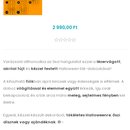
2 990,00 Ft
Varázsold otthonodba az őszi hangulatot ezzel a
lézervágott
,
akrilal fújt
és
kézzel festett
Halloween tök-dobozkával!
A kihúzható
fiók
ban apró kincsek vagy édességek is elférnek. A
doboz
világítással és elemmel együtt
érkezik, így csak
bekapcsolod, és a tök arca máris
meleg, sejtelmes fényben
kel
életre.
Egyedi, kézzel készült dekoráció,
tökéletes Halloweenre
,
őszi
dísznek vagy ajándéknak
. 🎃✨