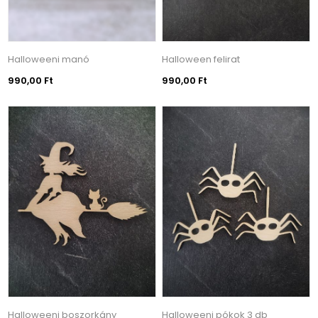
Halloweeni manó
Halloween felirat
990,00 Ft
990,00 Ft
Halloweeni boszorkány
Halloweeni pókok 3 db