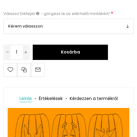
*
Válassz tökfejet 🎃 - görgess le az elérhető mintákért!
Kosárba
Leírás
Értékelések
Kérdezzen a termékről