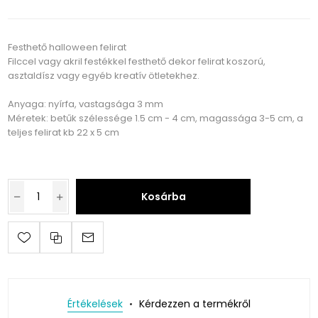
Festhető halloween felirat
Filccel vagy akril festékkel festhető dekor felirat koszorú,
asztaldísz vagy egyéb kreatív ötletekhez.
Anyaga: nyírfa, vastagsága 3 mm
Méretek: betűk szélessége 1.5 cm - 4 cm, magassága 3-5 cm, a
teljes felirat kb 22 x 5 cm
Kosárba
Értékelések
Kérdezzen a termékről