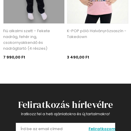
Fiú alkalmi szett – Fekete
K-POP póló Halványrózsaszín -
nadrág, fehér ing,
Takedown
csokornyakkendő és
nadrágtartó (4 részes)
7 990,00 Ft
3 490,00 Ft
Feliratkozás hírlevélre
Iratkozz fel a heti ajánlatokra és új tartalmakra!
Feliratkozom