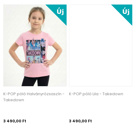
K-POP póló Halványrózsaszín -
K-POP póló Lila - Takedown
Takedown
3 490,00 Ft
3 490,00 Ft