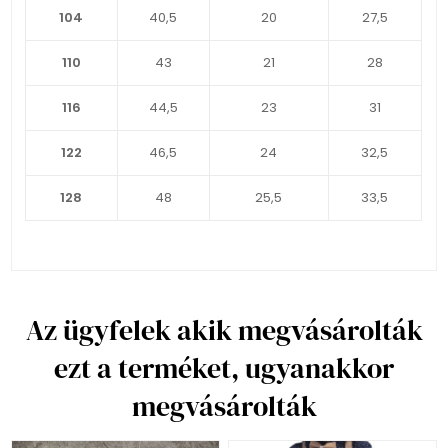
104
40,5
20
27,5
110
43
21
28
116
44,5
23
31
122
46,5
24
32,5
128
48
25,5
33,5
Az ügyfelek akik megvásárolták
ezt a terméket, ugyanakkor
megvásárolták