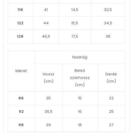
116
41
14,5
32,5
122
44
15,5
34,5
128
46,5
17,5
36
Nadrág
Belső
Méret
Hossz
Derék
szárhossz
(cm)
(cm)
(cm)
86
35
15
22
92
36,5
16
25
98
39
18
27