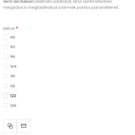
lenti leírásban
található adatokat, ahol centiméterben
megadva is megtalálhatod a termék pontos paramétereit.
*
Méret
86
92
98
104
110
116
122
128