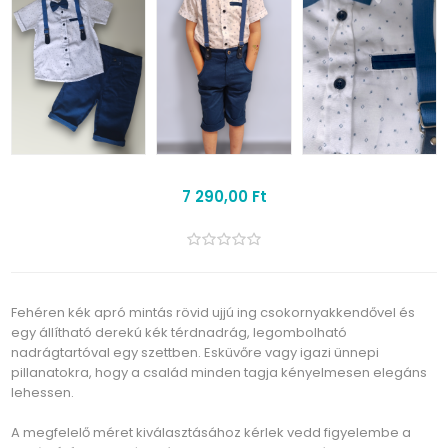
7 290,00 Ft
Fehéren kék apró mintás rövid ujjú ing csokornyakkendővel és
egy állítható derekú kék térdnadrág, legombolható
nadrágtartóval egy szettben. Esküvőre vagy igazi ünnepi
pillanatokra, hogy a család minden tagja kényelmesen elegáns
lehessen.
A megfelelő méret kiválasztásához kérlek vedd figyelembe a