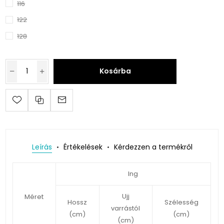
116
122
128
Kosárba
Leírás
Értékelések
Kérdezzen a termékről
Ing
Ujj
Méret
Hossz
Szélesség
varrástól
(cm)
(cm)
(cm)