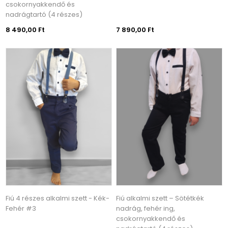
csokornyakkendő és
nadrágtartó (4 részes)
8 490,00 Ft
7 890,00 Ft
Fiú 4 részes alkalmi szett - Kék-
Fiú alkalmi szett – Sötétkék
Fehér #3
nadrág, fehér ing,
csokornyakkendő és