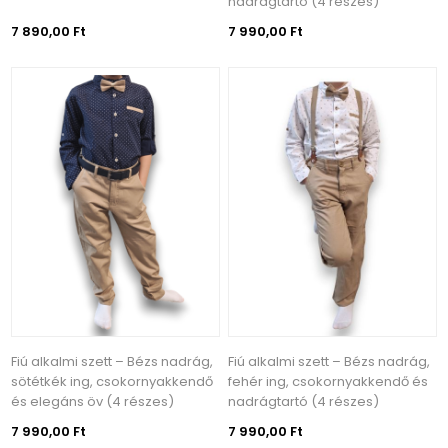
nadrágtartó (4 részes)
7 890,00 Ft
7 990,00 Ft
Fiú alkalmi szett – Bézs nadrág,
Fiú alkalmi szett – Bézs nadrág,
sötétkék ing, csokornyakkendő
fehér ing, csokornyakkendő és
és elegáns öv (4 részes)
nadrágtartó (4 részes)
7 990,00 Ft
7 990,00 Ft