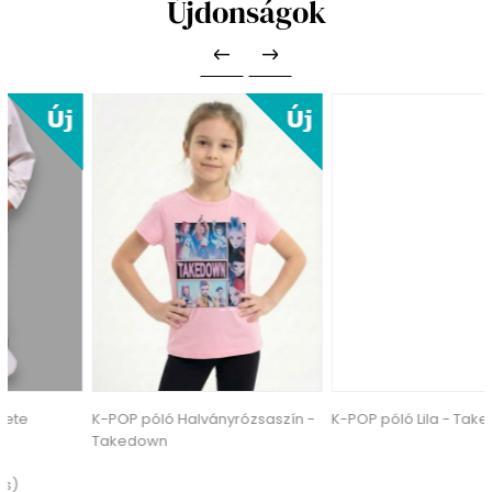
Újdonságok
K-POP póló Halványrózsaszín -
K-POP póló Lila - Takedown
Takedown