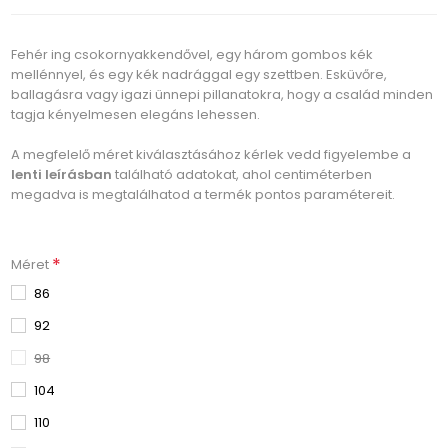
Fehér ing csokornyakkendővel, egy három gombos kék
mellénnyel, és egy kék nadrággal egy szettben. Esküvőre,
ballagásra vagy igazi ünnepi pillanatokra, hogy a család minden
tagja kényelmesen elegáns lehessen.
A megfelelő méret kiválasztásához kérlek vedd figyelembe a
lenti leírásban
található adatokat, ahol centiméterben
megadva is megtalálhatod a termék pontos paramétereit.
*
Méret
86
92
98
104
110