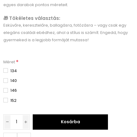
egyes darabok pontos méreteit.
🎁 Tökéletes választás:
Esküvőre, keresztelőre, ballagásra, fotózásra – vagy csak egy
elegáns családi ebédhez, ahol a stílus is számít. Engedd, hogy
gyermeked is a legjobb formáját mutassa!
*
Méret
134
140
146
152
Kosárba