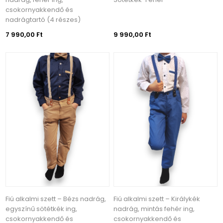
csokornyakkendő és
nadrágtartó (4 részes)
7 990,00 Ft
9 990,00 Ft
Fiú alkalmi szett – Bézs nadrág,
Fiú alkalmi szett – Királykék
egyszínű sötétkék ing,
nadrág, mintás fehér ing,
csokornyakkendő és
csokornyakkendő és