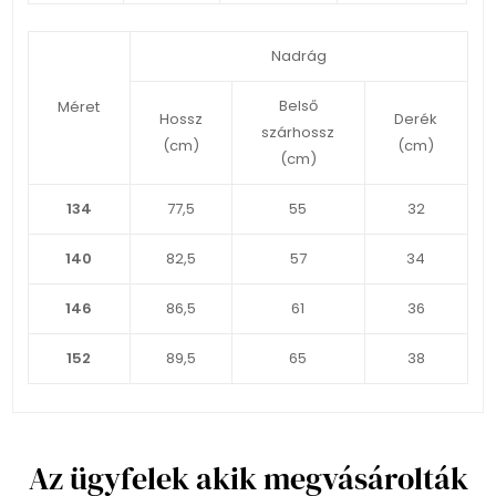
Nadrág
Belső
Méret
Hossz
Derék
szárhossz
(cm)
(cm)
(cm)
134
77,5
55
32
140
82,5
57
34
146
86,5
61
36
152
89,5
65
38
Az ügyfelek akik megvásárolták