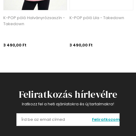
K-POP póló Halványrózsaszín -
K-POP póló Lila - Takedown
Takedown
3 490,00 Ft
3 490,00 Ft
Feliratkozás hírlevélre
Iratkozz fel a heti ajánlatokra és új tartalmakra!
Feliratkozom