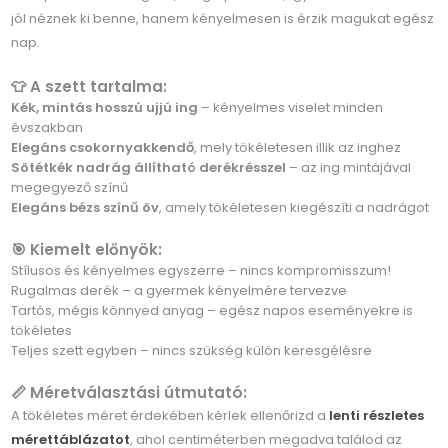
jól néznek ki benne, hanem kényelmesen is érzik magukat egész
nap.
👕 A szett tartalma:
Kék, mintás hosszú ujjú ing
– kényelmes viselet minden
évszakban
Elegáns csokornyakkendő
, mely tökéletesen illik az inghez
Sötétkék nadrág állítható derékrésszel
– az ing mintájával
megegyező színű
Elegáns bézs színű öv
, amely tökéletesen kiegészíti a nadrágot
🎯 Kiemelt előnyök:
Stílusos és kényelmes egyszerre – nincs kompromisszum!
Rugalmas derék – a gyermek kényelmére tervezve
Tartós, mégis könnyed anyag – egész napos eseményekre is
tökéletes
Teljes szett egyben – nincs szükség külön keresgélésre
📏 Méretválasztási útmutató:
A tökéletes méret érdekében kérlek ellenőrizd a
lenti részletes
mérettáblázatot
, ahol centiméterben megadva találod az