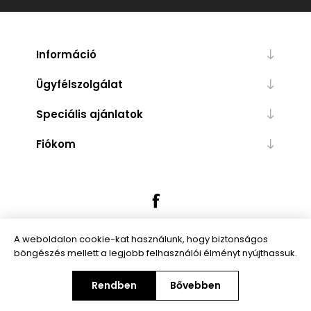
Információ
Ügyfélszolgálat
Speciális ajánlatok
Fiókom
A weboldalon cookie-kat használunk, hogy biztonságos
böngészés mellett a legjobb felhasználói élményt nyújthassuk.
Powered by
nopCommerce
Rendben
Bővebben
Copyright © 2026 Trendibox.hu. Minden jog fenntartva.