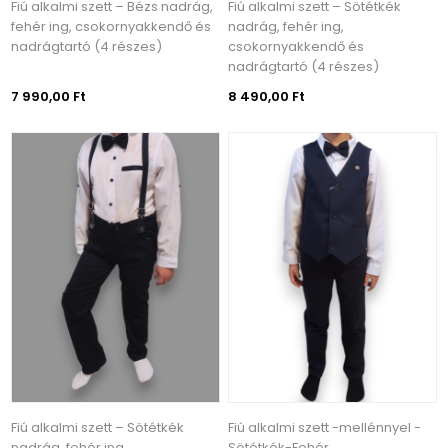
Fiú alkalmi szett – Bézs nadrág,
Fiú alkalmi szett – Sötétkék
fehér ing, csokornyakkendő és
nadrág, fehér ing,
nadrágtartó (4 részes)
csokornyakkendő és
nadrágtartó (4 részes)
7 990,00 Ft
8 490,00 Ft
Fiú alkalmi szett – Sötétkék
Fiú alkalmi szett -mellénnyel -
nadrág, fehér ing,
Sötétkék-Fehér