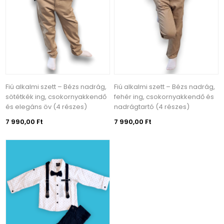
Fiú alkalmi szett – Bézs nadrág,
Fiú alkalmi szett – Bézs nadrág,
sötétkék ing, csokornyakkendő
fehér ing, csokornyakkendő és
és elegáns öv (4 részes)
nadrágtartó (4 részes)
7 990,00 Ft
7 990,00 Ft