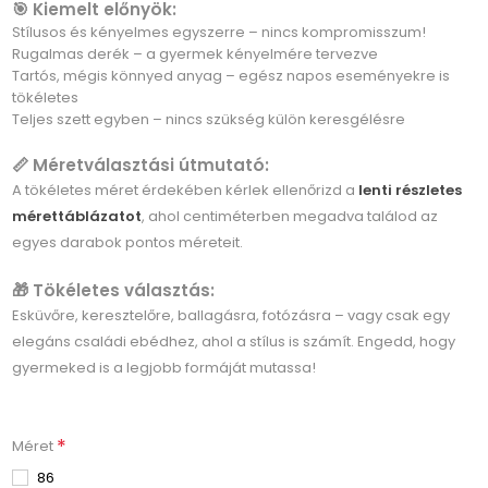
🎯 Kiemelt előnyök:
Stílusos és kényelmes egyszerre – nincs kompromisszum!
Rugalmas derék – a gyermek kényelmére tervezve
Tartós, mégis könnyed anyag – egész napos eseményekre is
tökéletes
Teljes szett egyben – nincs szükség külön keresgélésre
📏 Méretválasztási útmutató:
A tökéletes méret érdekében kérlek ellenőrizd a
lenti részletes
mérettáblázatot
, ahol centiméterben megadva találod az
egyes darabok pontos méreteit.
🎁 Tökéletes választás:
Esküvőre, keresztelőre, ballagásra, fotózásra – vagy csak egy
elegáns családi ebédhez, ahol a stílus is számít. Engedd, hogy
gyermeked is a legjobb formáját mutassa!
*
Méret
86