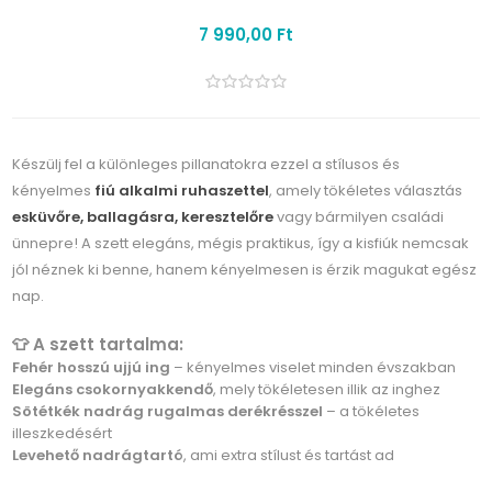
7 990,00 Ft
Készülj fel a különleges pillanatokra ezzel a stílusos és
kényelmes
fiú alkalmi ruhaszettel
, amely tökéletes választás
esküvőre, ballagásra, keresztelőre
vagy bármilyen családi
ünnepre! A szett elegáns, mégis praktikus, így a kisfiúk nemcsak
jól néznek ki benne, hanem kényelmesen is érzik magukat egész
nap.
👕 A szett tartalma:
Fehér hosszú ujjú ing
– kényelmes viselet minden évszakban
Elegáns csokornyakkendő
, mely tökéletesen illik az inghez
Sötétkék nadrág rugalmas derékrésszel
– a tökéletes
illeszkedésért
Levehető nadrágtartó
, ami extra stílust és tartást ad