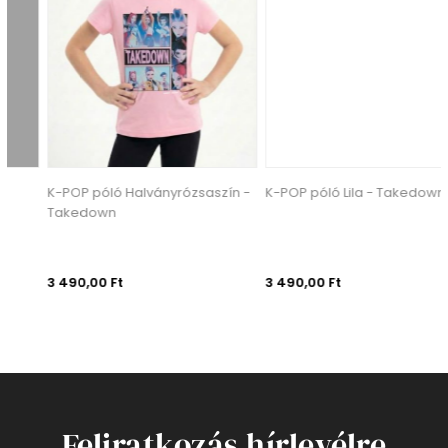
K-POP póló Halványrózsaszín -
K-POP póló Lila - Takedown
Takedown
3 490,00 Ft
3 490,00 Ft
Feliratkozás hírlevélre