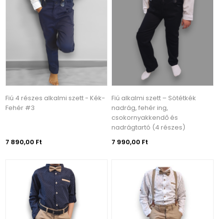
Fiú 4 részes alkalmi szett - Kék-
Fiú alkalmi szett – Sötétkék
Fehér #3
nadrág, fehér ing,
csokornyakkendő és
nadrágtartó (4 részes)
7 890,00 Ft
7 990,00 Ft