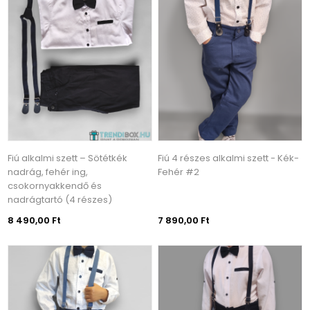
Fiú alkalmi szett – Sötétkék
Fiú 4 részes alkalmi szett - Kék-
nadrág, fehér ing,
Fehér #2
csokornyakkendő és
nadrágtartó (4 részes)
8 490,00 Ft
7 890,00 Ft