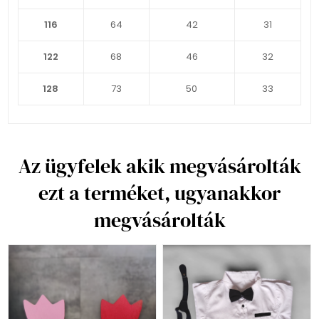
116
64
42
31
122
68
46
32
128
73
50
33
Az ügyfelek akik megvásárolták
ezt a terméket, ugyanakkor
megvásárolták