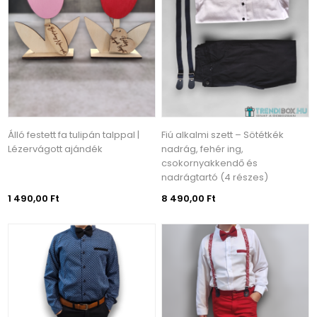
Álló festett fa tulipán talppal |
Fiú alkalmi szett – Sötétkék
Lézervágott ajándék
nadrág, fehér ing,
csokornyakkendő és
nadrágtartó (4 részes)
1 490,00 Ft
8 490,00 Ft