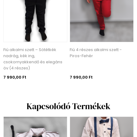
Fiú alkalmi szett – Sötétkék
Fiú 4 részes alkalmi szett -
nadrág, kék ing,
Piros-Fehér
csokornyakkendő és elegáns
öv (4 részes)
7 990,00 Ft
7 990,00 Ft
Kapcsolódó Termékek