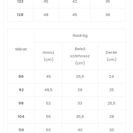
122
45
42
35
128
48
45
36
Nadrág
Belső
Méret
Hossz
Derék
szárhossz
(cm)
(cm)
(cm)
86
45
25,5
24
92
48,5
29
25
98
52
33
25,5
104
56
35,5
28
110
60
40
30