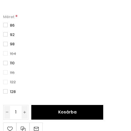
*
Méret
86
92
98
104
110
116
122
128
Kosárba