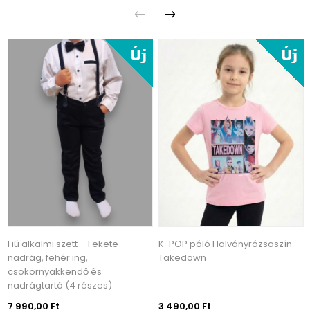
Fiú alkalmi szett – Fekete
K-POP póló Halványrózsaszín -
nadrág, fehér ing,
Takedown
csokornyakkendő és
nadrágtartó (4 részes)
7 990,00 Ft
3 490,00 Ft