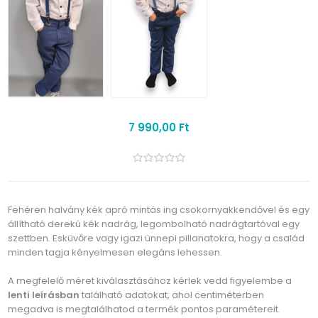
7 990,00 Ft
Fehéren halvány kék apró mintás ing csokornyakkendővel és egy
állítható derekú kék nadrág, legombolható nadrágtartóval egy
szettben. Esküvőre vagy igazi ünnepi pillanatokra, hogy a család
minden tagja kényelmesen elegáns lehessen.
A megfelelő méret kiválasztásához kérlek vedd figyelembe a
lenti leírásban
található adatokat, ahol centiméterben
megadva is megtalálhatod a termék pontos paramétereit.