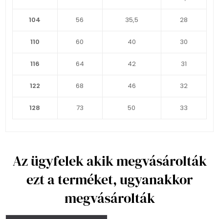
104
56
35,5
28
110
60
40
30
116
64
42
31
122
68
46
32
128
73
50
33
Az ügyfelek akik megvásárolták
ezt a terméket, ugyanakkor
megvásárolták