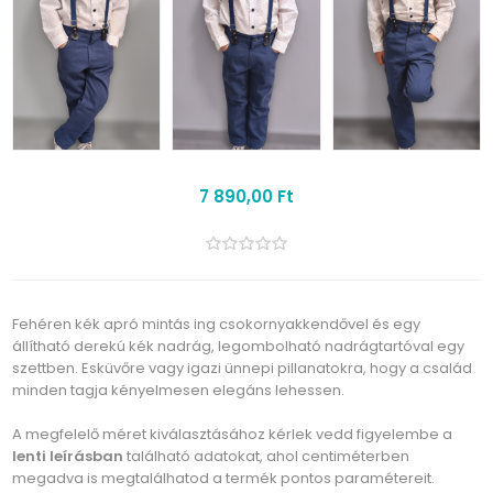
7 890,00 Ft
Fehéren kék apró mintás ing csokornyakkendővel és egy
állítható derekú kék nadrág, legombolható nadrágtartóval egy
szettben. Esküvőre vagy igazi ünnepi pillanatokra, hogy a család
minden tagja kényelmesen elegáns lehessen.
A megfelelő méret kiválasztásához kérlek vedd figyelembe a
lenti leírásban
található adatokat, ahol centiméterben
megadva is megtalálhatod a termék pontos paramétereit.