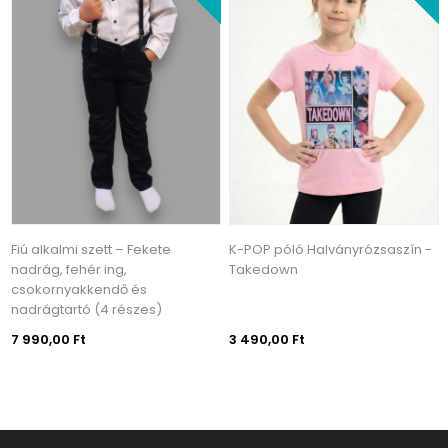
Fiú alkalmi szett – Fekete
K-POP póló Halványrózsaszín -
nadrág, fehér ing,
Takedown
csokornyakkendő és
nadrágtartó (4 részes)
7 990,00 Ft
3 490,00 Ft