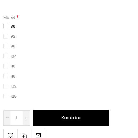
*
Méret
86
92
98
104
110
116
122
128
Kosárba