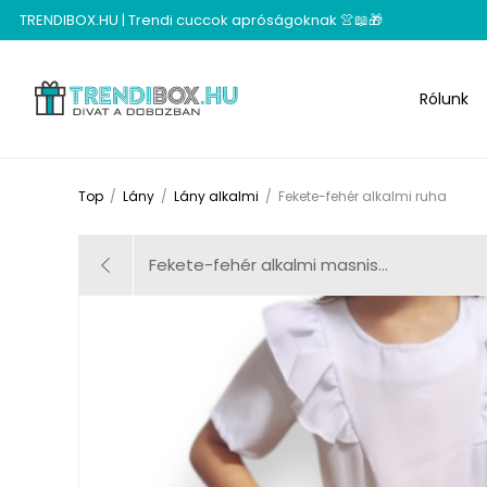
TRENDIBOX.HU | Trendi cuccok apróságoknak 👚📖🎁
Rólunk
Top
/
Lány
/
Lány alkalmi
/
Fekete-fehér alkalmi ruha
Fekete-fehér alkalmi masnis...