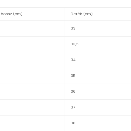
s hossz (cm)
Derék (cm)
33
33,5
34
35
36
37
38