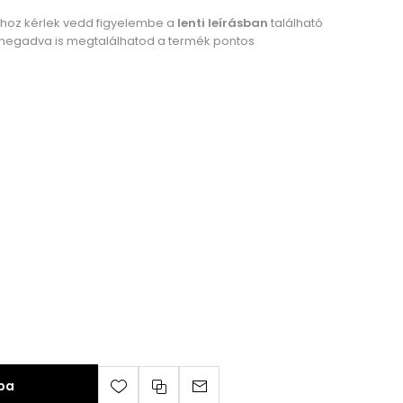
ához kérlek vedd figyelembe a
lenti leírásban
található
megadva is megtalálhatod a termék pontos
ba