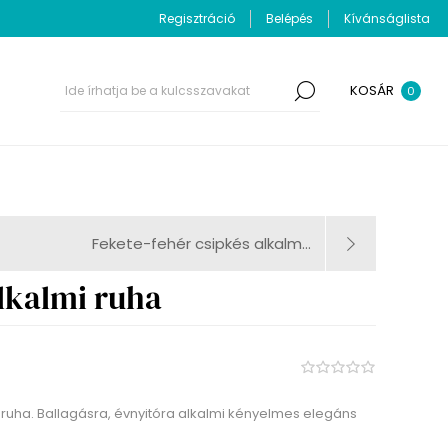
Regisztráció
Belépés
Kívánságlista
KOSÁR
0
Fekete-fehér csipkés alkalm...
alkalmi ruha
 ruha. Ballagásra, évnyitóra alkalmi kényelmes elegáns