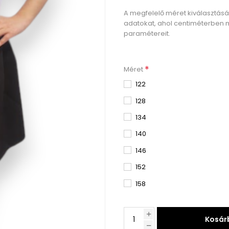
A megfelelő méret kiválasztás
adatokat, ahol centiméterben 
paramétereit.
*
Méret
122
128
134
140
146
152
158
Kosár