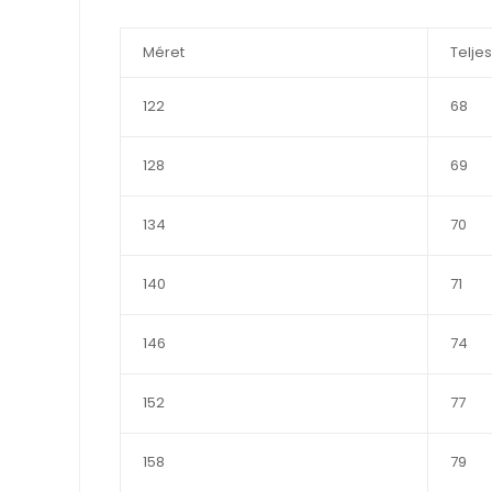
Méret
Telje
122
68
128
69
134
70
140
71
146
74
152
77
158
79