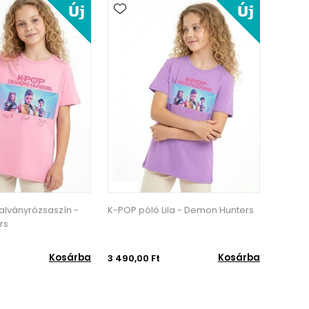
la - Demon Hunters
K-POP póló Fehér - Demon
K-POP 
Hunters
Kosárba
Kosárba
3 490,00 Ft
3 490,