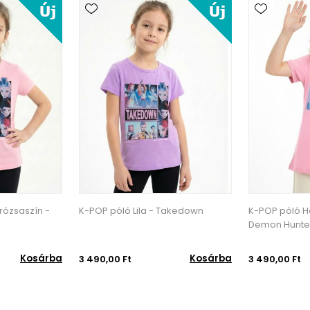
Takedown
K-POP póló Halványrózsaszín -
K-POP póló Li
Demon Hunters
Kosárba
Kosárba
3 490,00 Ft
3 490,00 Ft