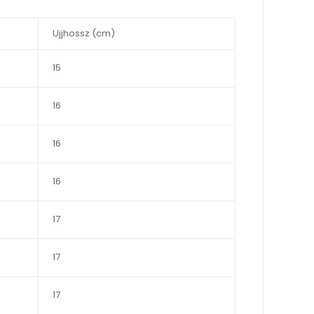
Ujjhossz (cm)
15
16
16
16
17
17
17