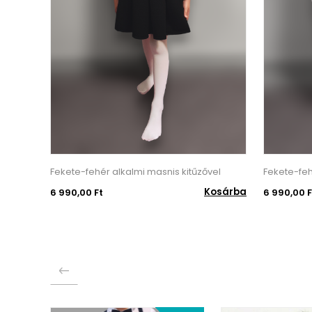
Fekete-fehér alkalmi masnis kitűzővel
Fekete-feh
Kosárba
6 990,00 Ft
6 990,00 F