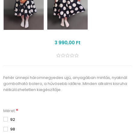
3 990,00 Ft
Fehér ünnepi háromnegyedes ujjú, anyagában mintás, nyaknál
gombolható bolero, a hűvösebb időkre. Minden alkalmi kisruha
nélkülözhetetlen kiegészítője.
*
Méret
92
98