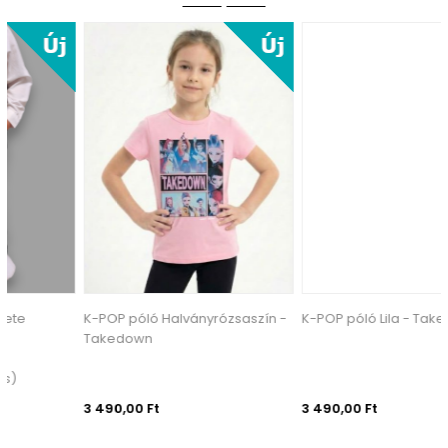
K-POP póló Halványrózsaszín -
K-POP póló Lila - Takedown
Takedown
3 490,00 Ft
3 490,00 Ft