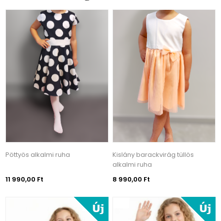
Pöttyös alkalmi ruha
Kislány barackvirág tüllös
alkalmi ruha
11 990,00 Ft
8 990,00 Ft