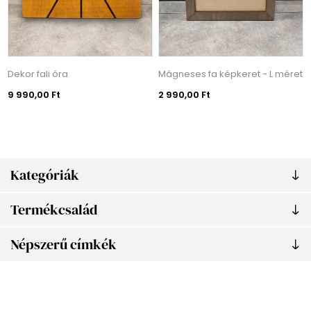
Dekor fali óra
Mágneses fa képkeret - L méret
9 990,00 Ft
2 990,00 Ft
Kategóriák
Termékcsalád
Népszerű címkék