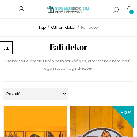
0
Top
/
Otthon, dekor
/
Fali dekor
Fali dekor
Dekor fali elemek. Fúrás nem szükséges, a termékek kétoldalú
ragasztóval rögzíthezőek.
-13%