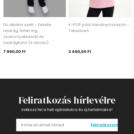
K-POP póló Halványrózsaszín -
K-POP póló Lila - Takedown
Takedown
3 490,00 Ft
3 490,00 Ft
Feliratkozás hírlevélre
Iratkozz fel a heti ajánlatokra és új tartalmakra!
Feliratkozom