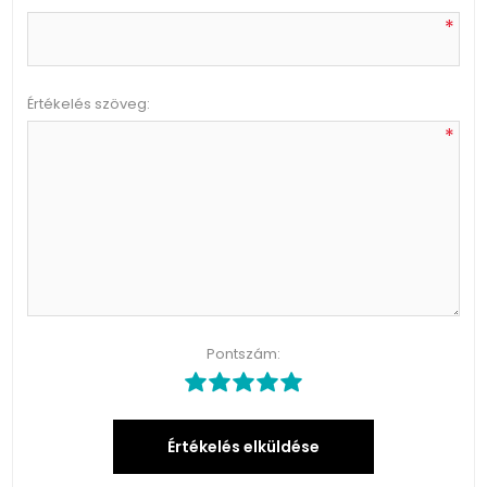
*
Értékelés szöveg:
*
Pontszám:
Értékelés elküldése