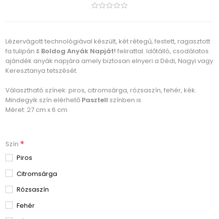
Lézervágott technológiával készült, két rétegű, festett, ragasztott
fa tulipán🌷
Boldog Anyák Napját!
felirattal. Időtálló, csodálatos
ajándék anyák napjára amely biztosan elnyeri a Dédi, Nagyi vagy
Keresztanya tetszését.
Választható színek: piros, citromsárga, rózsaszín, fehér, kék.
Mindegyik szín elérhető
Pasztell
színben is
Méret: 27 cm x 6 cm
*
Szín
Piros
Citromsárga
Rózsaszín
Fehér