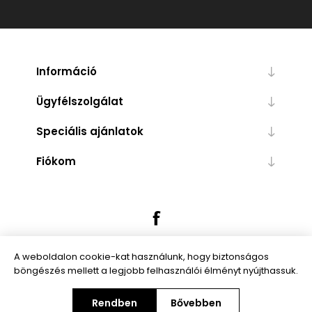
Információ
Ügyfélszolgálat
Speciális ajánlatok
Fiókom
A weboldalon cookie-kat használunk, hogy biztonságos
böngészés mellett a legjobb felhasználói élményt nyújthassuk.
Powered by
nopCommerce
Rendben
Bővebben
Copyright © 2026 Trendibox.hu. Minden jog fenntartva.