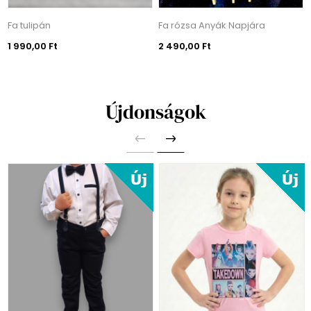
Fa tulipán
Fa rózsa Anyák Napjára
1 990,00 Ft
2 490,00 Ft
Újdonságok