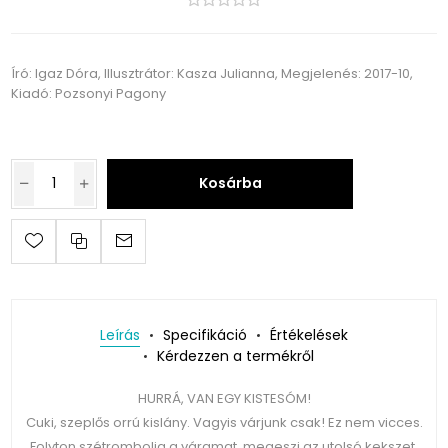
Író: Igaz Dóra, Illusztrátor: Kasza Julianna, Megjelenés: 2017-10,
Kiadó: Pozsonyi Pagony
Kosárba
Leírás
Specifikáció
Értékelések
Kérdezzen a termékről
HURRÁ, VAN EGY KISTESÓM!
Cuki, szeplős orrú kislány. Vagyis várjunk csak! Ez nem vicces.
Folyton szétrombolja a váramat, megeszi az utolsó kekszet,