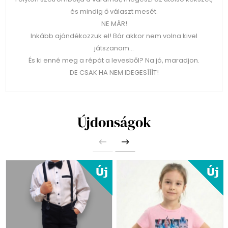
és mindig ő választ mesét.
NE MÁR!
Inkább ajándékozzuk el! Bár akkor nem volna kivel
játszanom…
És ki enné meg a répát a levesből? Na jó, maradjon.
DE CSAK HA NEM IDEGESÍÍÍT!
Újdonságok