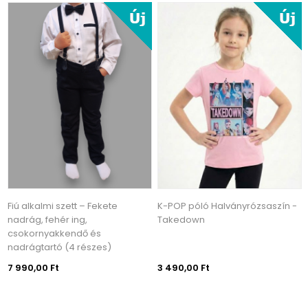
Fiú alkalmi szett – Fekete
K-POP póló Halványrózsaszín -
nadrág, fehér ing,
Takedown
csokornyakkendő és
nadrágtartó (4 részes)
7 990,00 Ft
3 490,00 Ft