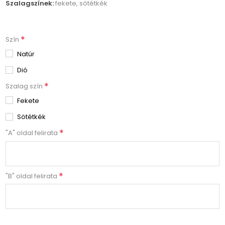
Szalagszínek:
fekete, sötétkék
*
Szín
Natúr
Dió
*
Szalag szín
Fekete
Sötétkék
*
"A" oldal felirata
*
"B" oldal felirata