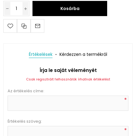
Kosárba
Értékelések
Kérdezzen a termékről
Írja le saját véleményét
Csak regisztrált felhasználók írhatnak értékelést
Az értékelés címe:
*
Értékelés szöveg:
*