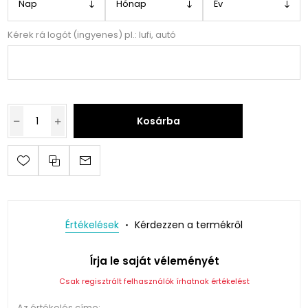
Kérek rá logót (ingyenes) pl.: lufi, autó
Kosárba
Értékelések
Kérdezzen a termékről
Írja le saját véleményét
Csak regisztrált felhasználók írhatnak értékelést
Az értékelés címe: