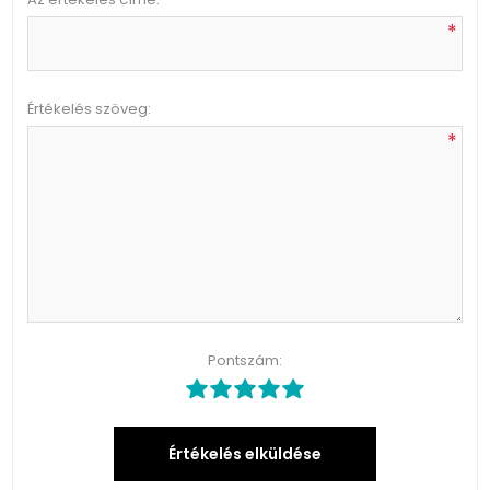
*
Értékelés szöveg:
*
Pontszám:
Értékelés elküldése