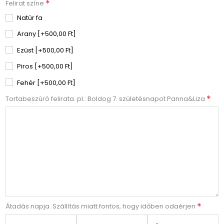
*
Felirat színe
Natúr fa
Arany [+500,00 Ft]
Ezüst [+500,00 Ft]
Piros [+500,00 Ft]
Fehér [+500,00 Ft]
*
Tortabeszúró felirata. pl.: Boldog 7. születésnapot Panna&Liza
*
Átadás napja. Szállítás miatt fontos, hogy időben odaérjen