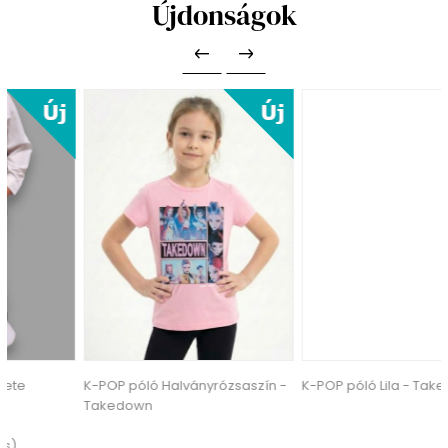
Újdonságok
K-POP póló Halványrózsaszín -
K-POP póló Lila - Takedown
Takedown