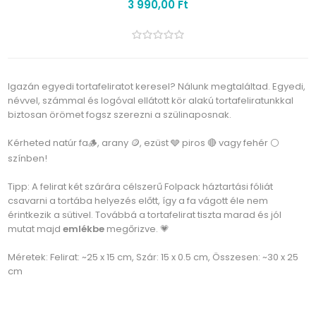
3 990,00 Ft
Igazán egyedi tortafeliratot keresel? Nálunk megtaláltad. Egyedi,
névvel, számmal és logóval ellátott kör alakú tortafeliratunkkal
biztosan örömet fogsz szerezni a szülinaposnak.
Kérheted natúr fa🪵, arany 🪙, ezüst 🩶 piros 🔴 vagy fehér ⚪
színben!
Tipp: A felirat két szárára célszerű Folpack háztartási fóliát
csavarni a tortába helyezés előtt, így a fa vágott éle nem
érintkezik a sütivel. Továbbá a tortafelirat tiszta marad és jól
mutat majd
emlékbe
megőrizve. 💗
Méretek: Felirat: ~25 x 15 cm, Szár: 15 x 0.5 cm, Összesen: ~30 x 25
cm