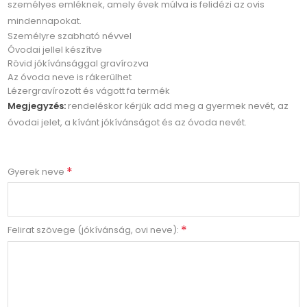
személyes emléknek, amely évek múlva is felidézi az ovis
mindennapokat.
Személyre szabható névvel
Óvodai jellel készítve
Rövid jókívánsággal gravírozva
Az óvoda neve is rákerülhet
Lézergravírozott és vágott fa termék
Megjegyzés:
rendeléskor kérjük add meg a gyermek nevét, az
óvodai jelet, a kívánt jókívánságot és az óvoda nevét.
*
Gyerek neve
*
Felirat szövege (jókívánság, ovi neve):