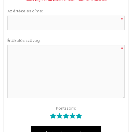
Az értékelés címe:
*
Értékelés szöveg:
*
Pontszám: