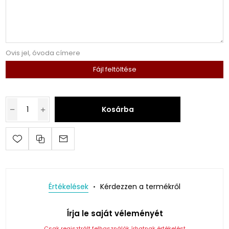
Ovis jel, óvoda címere
Fájl feltöltése
Kosárba
Értékelések
Kérdezzen a termékről
Írja le saját véleményét
Csak regisztrált felhasználók írhatnak értékelést