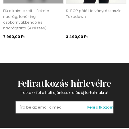
Fiú alkalmi szett – Fekete
K-POP póló Halványrózsaszín -
nadrág, fehér ing,
Takedown
csokornyakkendő és
nadrágtartó (4 részes)
7 990,00 Ft
3 490,00 Ft
Feliratkozás hírlevélre
Iratkozz fel a heti ajánlatokra és új tartalmakra!
Feliratkozom