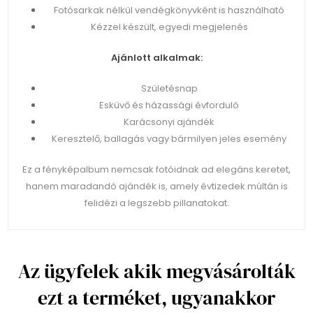
Fotósarkak nélkül vendégkönyvként is használható
Kézzel készült, egyedi megjelenés
Ajánlott alkalmak:
Születésnap
Esküvő és házassági évforduló
Karácsonyi ajándék
Keresztelő, ballagás vagy bármilyen jeles esemény
Ez a fényképalbum nemcsak fotóidnak ad elegáns keretet,
hanem maradandó ajándék is, amely évtizedek múltán is
felidézi a legszebb pillanatokat.
Az ügyfelek akik megvásárolták
ezt a terméket, ugyanakkor