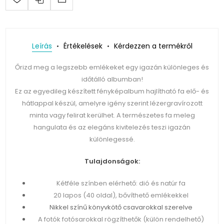
Leírás
Értékelések
Kérdezzen a termékről
Őrizd meg a legszebb emlékeket egy igazán különleges és
időtálló albumban!
Ez az egyedileg készített fényképalbum hajlítható fa elő- és
hátlappal készül, amelyre igény szerint lézergravírozott
minta vagy felirat kerülhet. A természetes fa meleg
hangulata és az elegáns kivitelezés teszi igazán
különlegessé.
Tulajdonságok:
Kétféle színben elérhető: dió és natúr fa
20 lapos (40 oldal), bővíthető emlékekkel
Nikkel színű könyvkötő csavarokkal szerelve
A fotók fotósarokkal rögzíthetők (külön rendelhető)