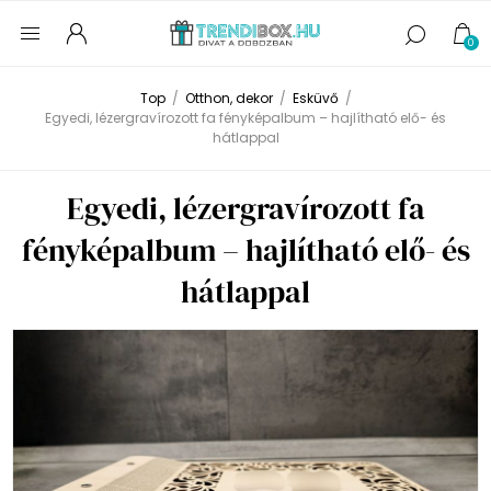
0
Top
/
Otthon, dekor
/
Esküvő
/
Egyedi, lézergravírozott fa fényképalbum – hajlítható elő- és
hátlappal
Egyedi, lézergravírozott fa
fényképalbum – hajlítható elő- és
hátlappal