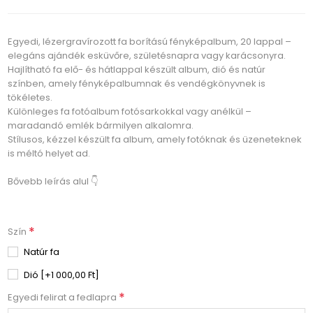
Egyedi, lézergravírozott fa borítású fényképalbum, 20 lappal –
elegáns ajándék esküvőre, születésnapra vagy karácsonyra.
Hajlítható fa elő- és hátlappal készült album, dió és natúr
színben, amely fényképalbumnak és vendégkönyvnek is
tökéletes.
Különleges fa fotóalbum fotósarkokkal vagy anélkül –
maradandó emlék bármilyen alkalomra.
Stílusos, kézzel készült fa album, amely fotóknak és üzeneteknek
is méltó helyet ad.
Bővebb leírás alul 👇
*
Szín
Natúr fa
Dió [+1 000,00 Ft]
*
Egyedi felirat a fedlapra