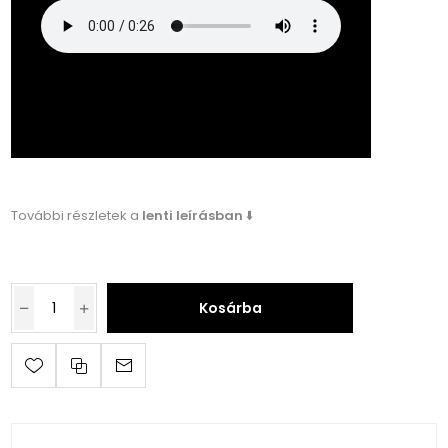
További részletek a
lenti leírásban
⬇️
Kosárba