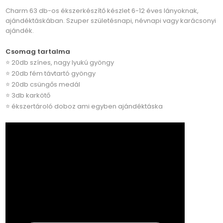
Charm 63 db-os ékszerkészítő készlet 6-12 éves lányoknak,
ajándéktáskában. Szuper születésnapi, névnapi vagy karácsonyi
ajándék.
Csomag tartalma
⭐ 20db színes, nagy lyukú gyöngy
⭐ 20db fém távtartó gyöngy
⭐ 20db csüngős medál
⭐ 3db karkötő
⭐ ékszertároló doboz ami egyben ajándéktáska