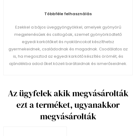
Többféle felhasználás
Ezekkel a bájos üveggyöngyökkel, amelyek gyönyörű
megjelenésűek és csillogóak, szemet gyönyörködtető
egyedi karkötőket és nyakláncokat készíthetsz
gyermekeidnek, családodnak és magadnak. Csodálatos az
is, ha megosztod az egyedi karkötő készítés örömét, és
ajándékba adod őket közeli barátaidnak és ismerőseidnek.
Az ügyfelek akik megvásárolták
ezt a terméket, ugyanakkor
megvásárolták