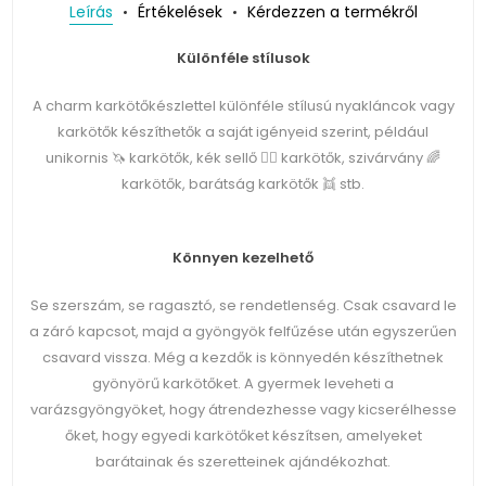
Leírás
Értékelések
Kérdezzen a termékről
Különféle stílusok
A charm karkötőkészlettel különféle stílusú nyakláncok vagy
karkötők készíthetők a saját igényeid szerint, például
unikornis 🦄 karkötők, kék sellő 🧜‍♀️ karkötők, szivárvány 🌈
karkötők, barátság karkötők 👯 stb.
Könnyen kezelhető
Se szerszám, se ragasztó, se rendetlenség. Csak csavard le
a záró kapcsot, majd a gyöngyök felfűzése után egyszerűen
csavard vissza. Még a kezdők is könnyedén készíthetnek
gyönyörű karkötőket. A gyermek leveheti a
varázsgyöngyöket, hogy átrendezhesse vagy kicserélhesse
őket, hogy egyedi karkötőket készítsen, amelyeket
barátainak és szeretteinek ajándékozhat.