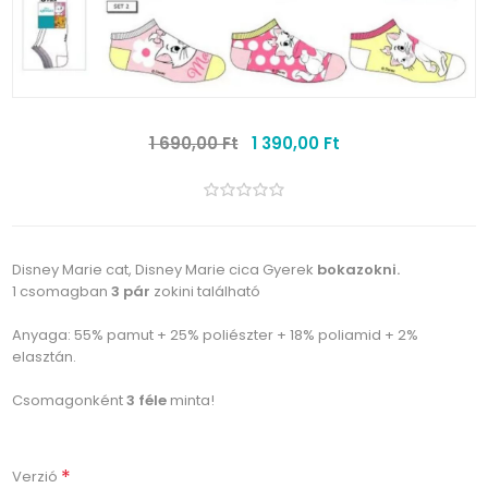
1 690,00 Ft
1 390,00 Ft
Disney Marie cat, Disney Marie cica Gyerek
bokazokni.
1 csomagban
3 pár
zokini található
Anyaga: 55% pamut + 25% poliészter + 18% poliamid + 2%
elasztán.
Csomagonként
3 féle
minta!
*
Verzió