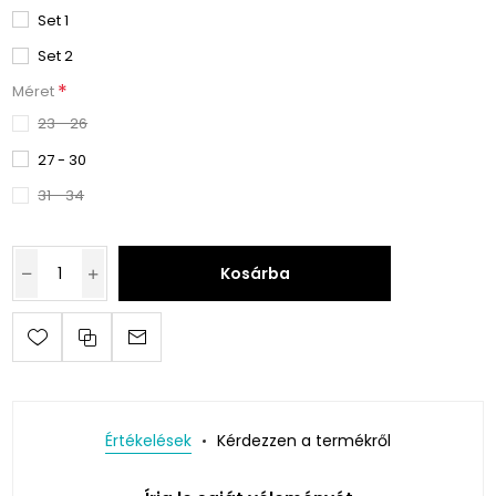
Set 1
Set 2
*
Méret
23 - 26
27 - 30
31 - 34
Kosárba
Értékelések
Kérdezzen a termékről