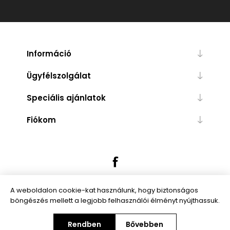
Információ
Ügyfélszolgálat
Speciális ajánlatok
Fiókom
A weboldalon cookie-kat használunk, hogy biztonságos
böngészés mellett a legjobb felhasználói élményt nyújthassuk.
Powered by
nopCommerce
Rendben
Bővebben
Copyright © 2026 Trendibox.hu. Minden jog fenntartva.