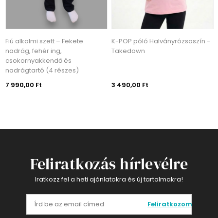
Fiú alkalmi szett – Fekete
K-POP póló Halványrózsaszín -
nadrág, fehér ing,
Takedown
csokornyakkendő és
nadrágtartó (4 részes)
7 990,00 Ft
3 490,00 Ft
Feliratkozás hírlevélre
Iratkozz fel a heti ajánlatokra és új tartalmakra!
Feliratkozom