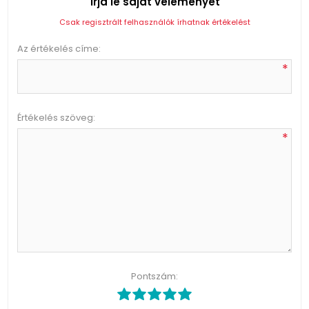
Írja le saját véleményét
Csak regisztrált felhasználók írhatnak értékelést
Az értékelés címe:
*
Értékelés szöveg:
*
Pontszám: